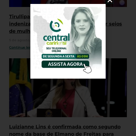
Tirullipa é condenado ao pagamento
indenização por puxar biquínis e tocar seios
de mulheres durante Farofa da GKAY
5 de agosto, 2026
Nenhum comentário
Continue lendo »
Luizianne Lins é confirmada como segundo
nome da base de Elmano de Freitas para