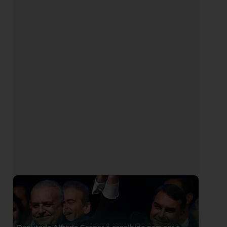
Deputado Alfredo Gaspar é escolhido para ser o