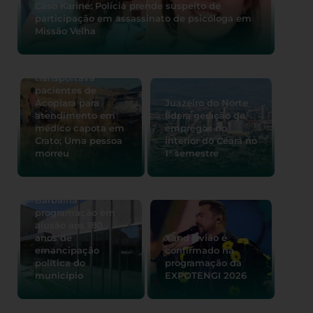
Caso Karine: Polícia prende suspeito de
participação em assassinato de psicóloga em
Missão Velha
Carro que
transportava
pacientes de
Acopiara para
Juazeiro do Norte
atendimento em
lidera geração de
médico capota em
empregos no
Crato; Uma pessoa
interior do Ceará no
morreu
1° semestre
Câmara de
Barbalha
programação em
alusão aos 180
anos de
Xand Avião é
emancipação
confirmado na
política do
programação da
município
EXPOTENGI 2026