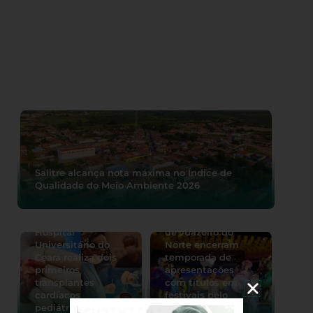
Salitre alcança nota máxima no Índice de
Qualidade do Meio Ambiente 2026
Quadrilhas juninas
Hospital
de Juazeiro do
Universitário do
Norte encerram
Ceará realiza dois
temporada de
primeiros
apresentações
transplantes
com títulos em
cardíacos
festivais pelo
pediátricos
estado