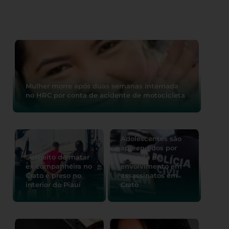
Mulher morre após duas semanas internada
no HRC por conta de acidente de motocicleta
Adolescentes são
apreendidos por
Suspeito de matar
suspeita de
ex-companheira no
envolvimento em
Crato é preso no
assassinatos em
interior do Piauí
Crato