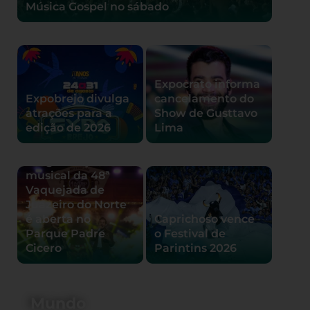
Música Gospel no sábado
Expocrato informa
Expobrejo divulga
cancelamento do
atrações para a
Show de Gusttavo
edição de 2026
Lima
Programação
musical da 48ª
Vaquejada de
Juazeiro do Norte
é aberta no
Caprichoso vence
Parque Padre
o Festival de
Cicero
Parintins 2026
Mundo