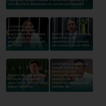
vice de Flávio Bolsonaro na corrida presidencial
Luizianne Lins é
confirmada como
segundo nome da base
Eunício Oliveira anuncia
de Elmano de Freitas
desistência de
para disputa ao senado
candidatura ao Senado
em 2026
em convenção do MDB
Candidato a deputado
federal Fernando
Santana já teve
Prefeito de Milagres faz
campanha alvo de
licitação para gastar
operação da Polícia
mais de R$ 200 mil com
Federal por suspeita de
papel higiênico
compra de…