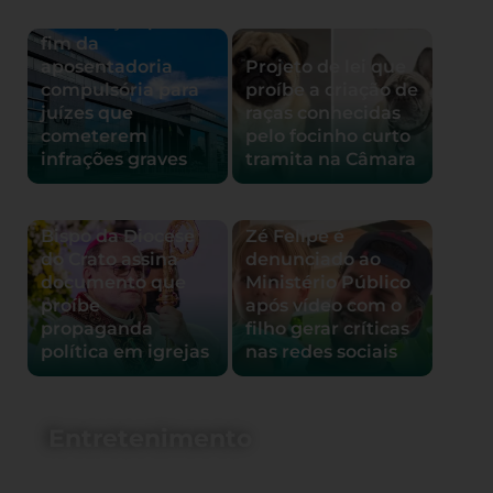
de Justiça aprova
fim da
aposentadoria
Projeto de lei que
compulsória para
proíbe a criação de
juízes que
raças conhecidas
cometerem
pelo focinho curto
infrações graves
tramita na Câmara
Bispo da Diocese
Zé Felipe é
do Crato assina
denunciado ao
documento que
Ministério Público
proíbe
após vídeo com o
propaganda
filho gerar críticas
política em igrejas
nas redes sociais
Entretenimento