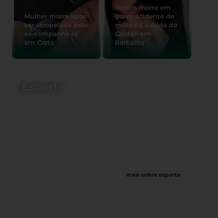
Jovem morre em
Mulher morre após
grave acidente de
ser atropelada pelo
moto na subida do
ex-companheiro
Caldas, em
em Crato
Barbalha
Esporte
mais sobre esporte