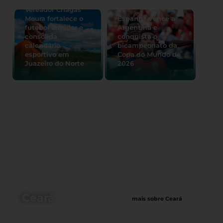
Vereador Chagas
Moura fortalece o
Espanha vence a
futebol amador e
Argentina e
consolida
conquista o
calendário
bicampeonato da
esportivo em
Copa do Mundo de
Juazeiro do Norte
2026
Ceará
mais sobre Ceará