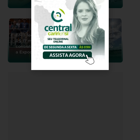
Cariri tem tempo
BNB fecha quase
estável no início da
R$ 17 milhões em
semana com
contratos durante
máximas variando
a Expocrato
entre 31° e 36°