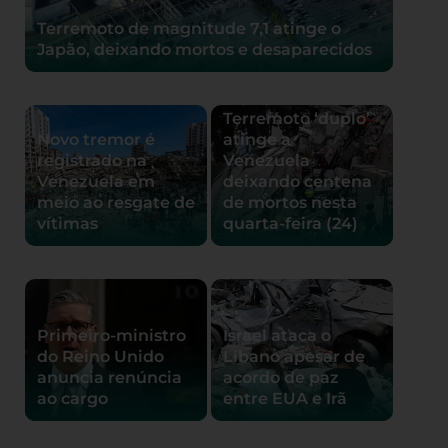
Terremoto de magnitude 7,1 atinge o
Japão, deixando mortos e desaparecidos
Terremoto ‘duplo’
Novo tremor é
atinge a
registrado na
Venezuela
Venezuela em
deixando centena
meio ao resgate de
de mortos nesta
vítimas
quarta-feira (24)
Primeiro-ministro
Israel ataca o
do Reino Unido
Líbano apesar de
anuncia renúncia
acordo de paz
ao cargo
entre EUA e Irã