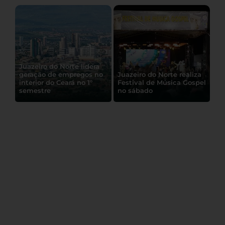
Juazeiro do Norte lidera
geração de empregos no
Juazeiro do Norte realiza
interior do Ceará no 1°
Festival de Música Gospel
Deputado Alfredo Gaspar
semestre
no sábado
é escolhido para ser o
vice de Flávio Bolsonaro
na corrida presidencial