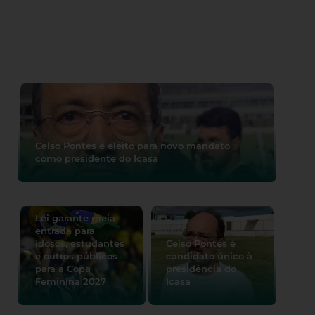
Celso Pontes é eleito para novo mandato
como presidente do Icasa
Lei garante meia-
entrada para
idosos, estudantes
Celso Pontes é
e outros públicos
candidato único à
para a Copa
presidência do
Feminina 2027
Icasa