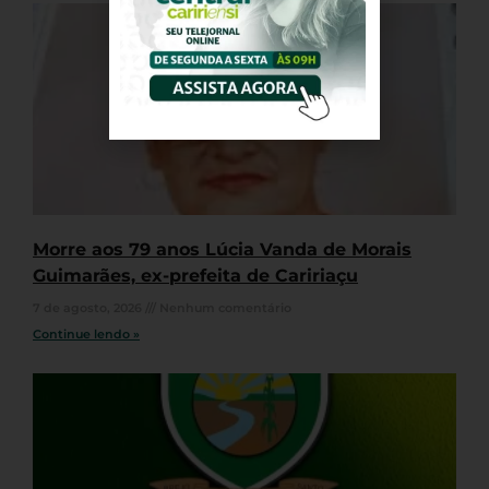
Morre aos 79 anos Lúcia Vanda de Morais
Guimarães, ex-prefeita de Caririaçu
7 de agosto, 2026
Nenhum comentário
Continue lendo »