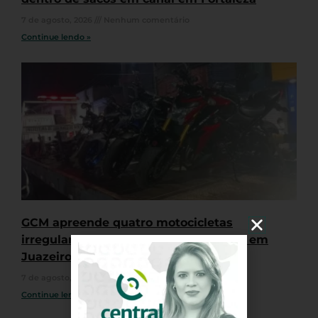
7 de agosto, 2026
Nenhum comentário
Continue lendo »
GCM apreende quatro motocicletas
irregulares durante “rolê” de veículos em
Juazeiro do Norte
7 de agosto, 2026
Nenhum comentário
Continue lendo »