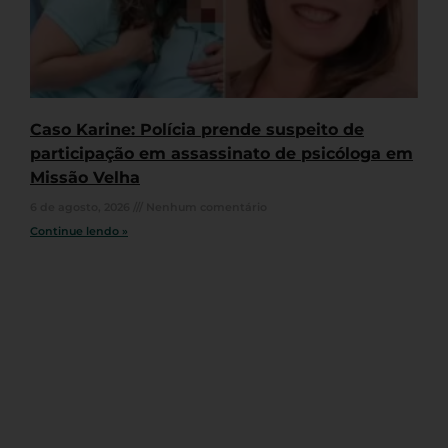
Caso Karine: Polícia prende suspeito de
participação em assassinato de psicóloga em
Missão Velha
6 de agosto, 2026
Nenhum comentário
Continue lendo »