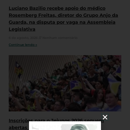
Luciano Bazilio recebe apoio do médico
Rosemberg Freitas, diretor do Grupo Anjo da
Guarda, na disputa por vaga na Assembleia
Legislativa
6 de agosto, 2026
Nenhum comentário
Continue lendo »
Inscrições para o Jejunos 2026 seguem
abertas até 19 de agosto