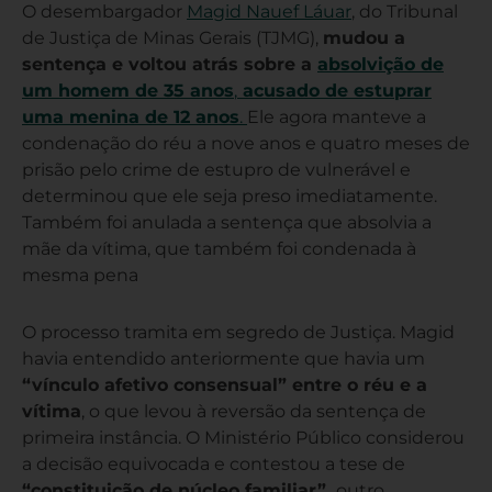
O desembargador
Magid Nauef Láuar
, do Tribunal
de Justiça de Minas Gerais (TJMG),
mudou a
sentença e voltou atrás sobre a
absolvição de
um homem de 35 anos
,
acusado de estuprar
uma menina de 12 anos
.
Ele agora manteve a
condenação do réu a nove anos e quatro meses de
prisão pelo crime de estupro de vulnerável e
determinou que ele seja preso imediatamente.
Também foi anulada a sentença que absolvia a
mãe da vítima, que também foi condenada à
mesma pena
O processo tramita em segredo de Justiça. Magid
havia entendido anteriormente que havia um
“vínculo afetivo consensual” entre o réu e a
vítima
, o que levou à reversão da sentença de
primeira instância. O Ministério Público considerou
a decisão equivocada e contestou a tese de
“constituição de núcleo familiar”,
outro