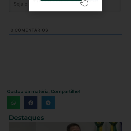
0
COMENTÁRIOS
Gostou da matéria, Compartilhe!
Destaques