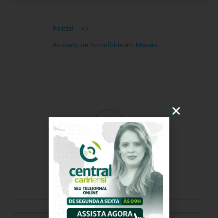
Policial
>>
Acusado de homofobia em Missão
0
Avaliação do artigo