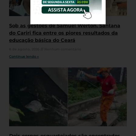
Sob as gestões de Samuel Werton, Santana
do Cariri fica entre os piores resultados da
educação básica do Ceará
8 de agosto, 2026
Nenhum comentário
Continue lendo »
Dois corpos esquartejados são encontrados