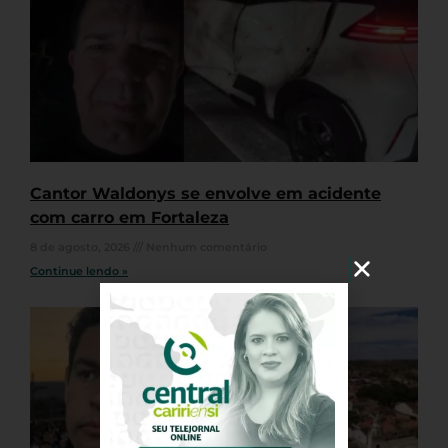
Cantor Waldonys se envolve em acidente
com carro em Fortaleza
8 de agosto, 2026
Nenhum comentário
Continue lendo »