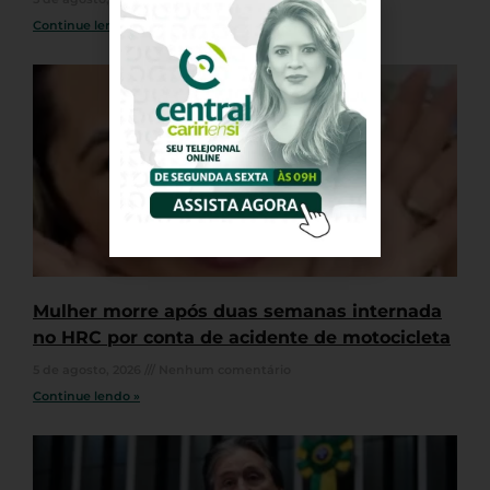
Continue lendo »
Mulher morre após duas semanas internada
no HRC por conta de acidente de motocicleta
5 de agosto, 2026
Nenhum comentário
Continue lendo »