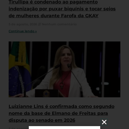
Tirullipa é condenado ao pagamento
indenização por puxar biquínis e tocar seios
de mulheres durante Farofa da GKAY
5 de agosto, 2026
Nenhum comentário
Continue lendo »
Luizianne Lins é confirmada como segundo
nome da base de Elmano de Freitas para
disputa ao senado em 2026
5 de agosto, 2026
Nenhum comentário