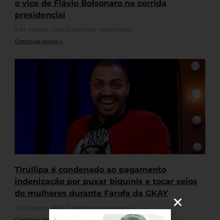
o vice de Flávio Bolsonaro na corrida
presidencial
5 de agosto, 2026
Nenhum comentário
Continue lendo »
Tirullipa é condenado ao pagamento
indenização por puxar biquínis e tocar seios
de mulheres durante Farofa da GKAY
5 de agosto, 2026
Nenhum comentário
Continue lendo »