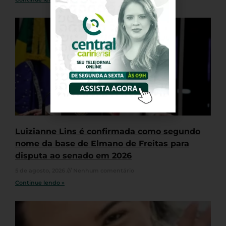
Luizianne Lins é confirmada como segundo
nome da base de Elmano de Freitas para
disputa ao senado em 2026
5 de agosto, 2026
Nenhum comentário
Continue lendo »