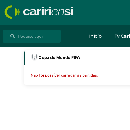
Ir
para
o
conteúdo
Pesquisar
Pesquisar
Início
Tv Cari
Copa do Mundo FIFA
Não foi possível carregar as partidas.