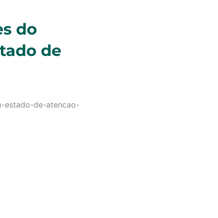
es do
stado de