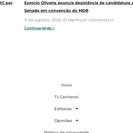
RC por
Eunício Oliveira anuncia desistência de candidatura 
Senado em convenção do MDB
5 de agosto, 2026
Nenhum comentário
Continue lendo »
Início
Tv Caririensi
Editorias
Opiniões
Política de privacidade