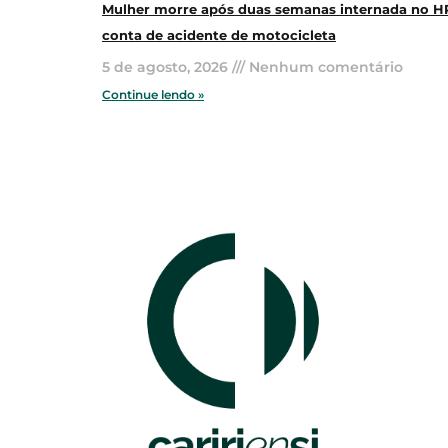
Mulher morre após duas semanas internada no H
conta de acidente de motocicleta
5 de agosto, 2026
Nenhum comentário
Continue lendo »