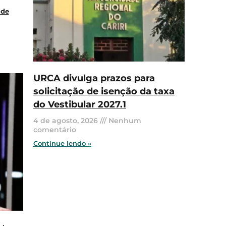
 de
URCA divulga prazos para
solicitação de isenção da taxa
do Vestibular 2027.1
4 de agosto, 2026
Nenhum
comentário
Continue lendo »