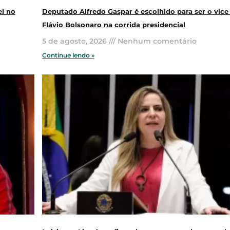
el no
Deputado Alfredo Gaspar é escolhido para ser o vice
Flávio Bolsonaro na corrida presidencial
5 de agosto, 2026
Nenhum comentário
Continue lendo »