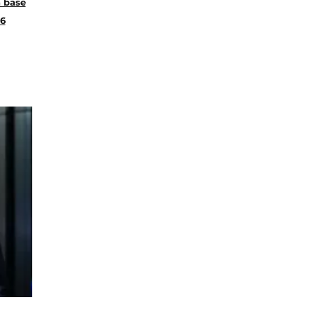
 base
26