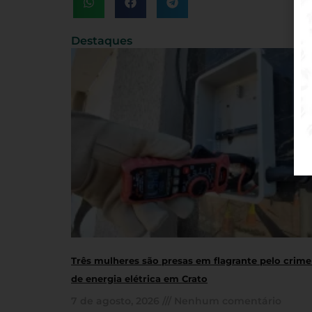
Destaques
Três mulheres são presas em flagrante pelo crime
de energia elétrica em Crato
7 de agosto, 2026
Nenhum comentário