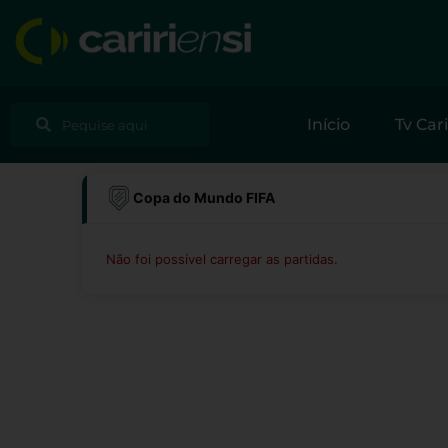
Ir
para
o
conteúdo
Pesquisar
Pesquisar
Início
Tv Cari
Copa do Mundo FIFA
Não foi possível carregar as partidas.