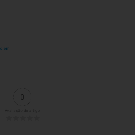
do em
0
Avaliação do artigo