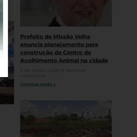
Prefeito de Missão Velha
anuncia planejamento para
construção de Centro de
Acolhimento Animal na cidade
7 de agosto, 2026
Nenhum
comentário
Continue lendo »