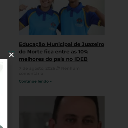
Educação Municipal de Juazeiro
do Norte fica entre as 10%
melhores do país no IDEB
7 de agosto, 2026
Nenhum
comentário
Continue lendo »