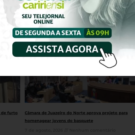
 de furto
Câmara de Juazeiro do Norte aprova projeto para
homenagear jovens do basquete
7 de agosto, 2026
Nenhum comentário