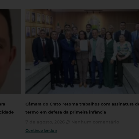
ara
Câmara do Crato retoma trabalhos com assinatura d
cidade
termo em defesa da primeira infância
7 de agosto, 2026
Nenhum comentário
Continue lendo »