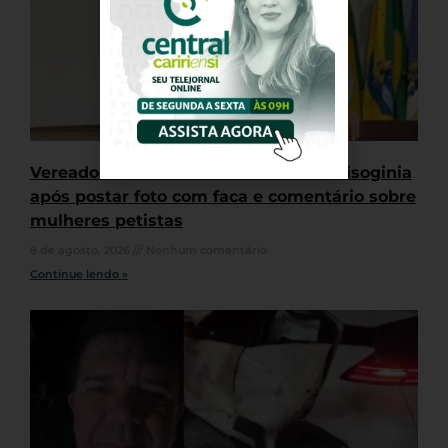
Vereador de Juazeiro é acusado de misoginia
após postar foto com faca e comentário sobre
mulheres petistas
8 de agosto, 2026
Nenhum comentário
Continue lendo »