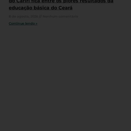
do Cariri fica entre os piores resultados da
educação básica do Ceará
8 de agosto, 2026
Nenhum comentário
Continue lendo »