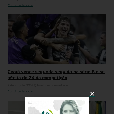
Continue lendo »
Ceará vence segunda seguida na série B e se
afasta do Z4 da competição
9 de agosto, 2026
Nenhum comentário
Continue lendo »