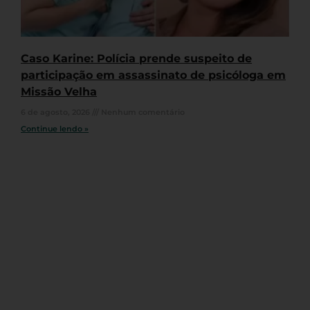
Caso Karine: Polícia prende suspeito de
participação em assassinato de psicóloga em
Missão Velha
6 de agosto, 2026
Nenhum comentário
Continue lendo »