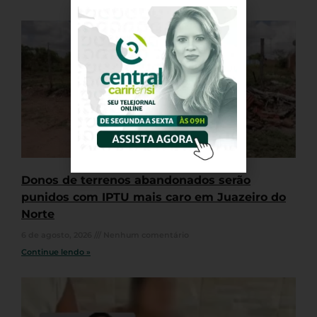
Donos de terrenos abandonados serão
punidos com IPTU mais caro em Juazeiro do
Norte
6 de agosto, 2026
Nenhum comentário
Continue lendo »