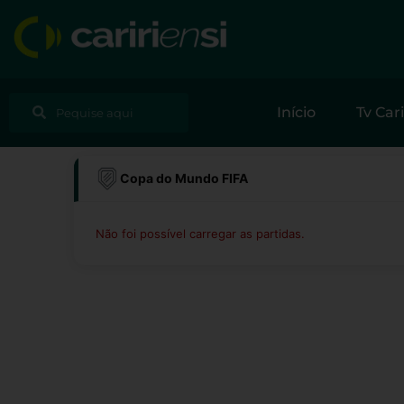
Ir
para
o
conteúdo
Pesquisar
Pesquisar
Início
Tv Cari
Copa do Mundo FIFA
Não foi possível carregar as partidas.