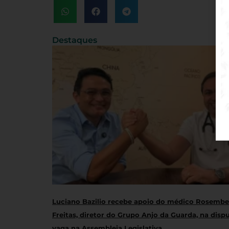
Destaques
Luciano Bazilio recebe apoio do médico Rosembe
Freitas, diretor do Grupo Anjo da Guarda, na disp
vaga na Assembleia Legislativa