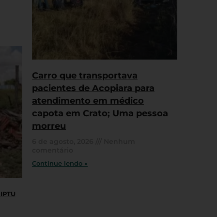
Carro que transportava
pacientes de Acopiara para
atendimento em médico
capota em Crato; Uma pessoa
morreu
6 de agosto, 2026
Nenhum
comentário
Continue lendo »
 IPTU