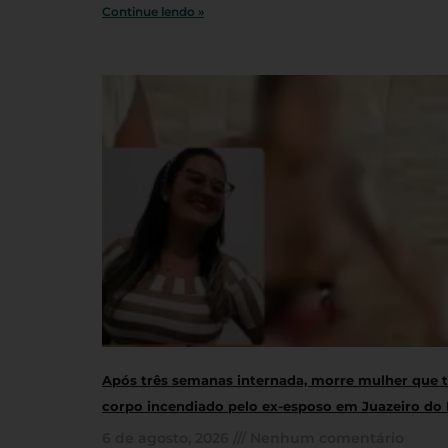
Continue lendo »
Após três semanas internada, morre mulher que 
corpo incendiado pelo ex-esposo em Juazeiro do
6 de agosto, 2026
Nenhum comentário