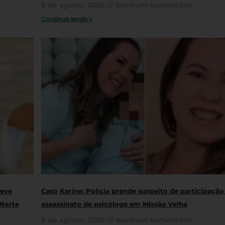
6 de agosto, 2026
Nenhum comentário
Continue lendo »
teve
Caso Karine: Polícia prende suspeito de participaçã
 Norte
assassinato de psicóloga em Missão Velha
6 de agosto, 2026
Nenhum comentário