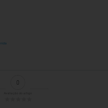
nida
0
Avaliação do artigo