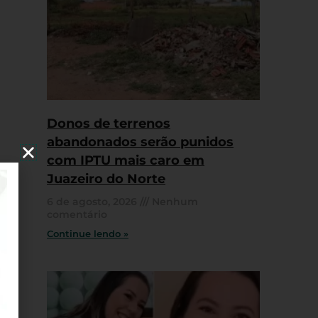
Donos de terrenos
abandonados serão punidos
com IPTU mais caro em
Juazeiro do Norte
6 de agosto, 2026
Nenhum
comentário
Continue lendo »