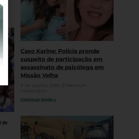
Caso Karine: Polícia prende
suspeito de participação em
assassinato de psicóloga em
Missão Velha
6 de agosto, 2026
Nenhum
comentário
Continue lendo »
9 de