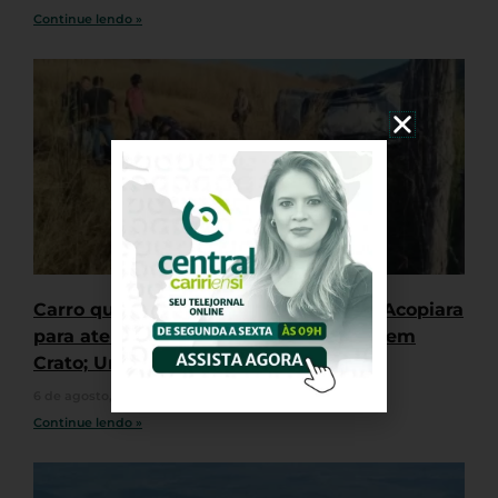
Continue lendo »
Carro que transportava pacientes de Acopiara
para atendimento em médico capota em
Crato; Uma pessoa morreu
6 de agosto, 2026
Nenhum comentário
Continue lendo »