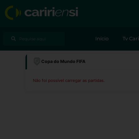
Ir
para
o
conteúdo
Pesquisar
Pesquisar
Início
Tv Cari
Copa do Mundo FIFA
Não foi possível carregar as partidas.