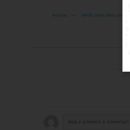
Notícias
>>
MPCE cobra maior particip