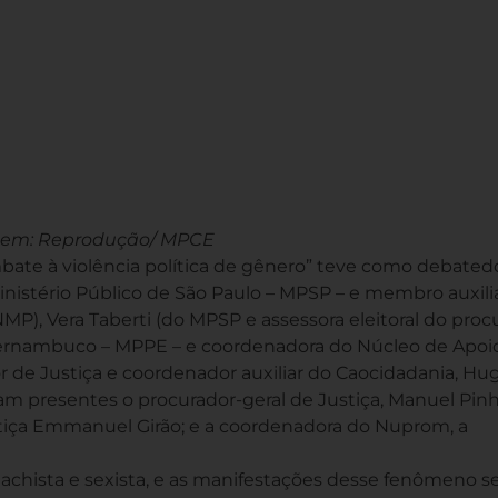
em: Reprodução/ MPCE
mbate à violência política de gênero” teve como debated
inistério Público de São Paulo – MPSP – e membro auxili
MP), Vera Taberti (do MPSP e assessora eleitoral do proc
e Pernambuco – MPPE – e coordenadora do Núcleo de Apoi
 de Justiça e coordenador auxiliar do Caocidadania, Hu
 presentes o procurador-geral de Justiça, Manuel Pinhe
tiça Emmanuel Girão; e a coordenadora do Nuprom, a
ista e sexista, e as manifestações desse fenômeno s