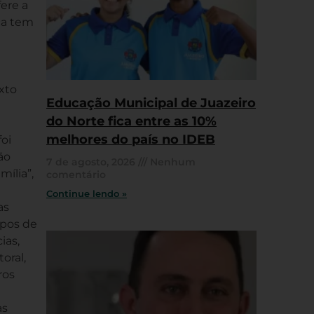
ere a
ca tem
xto
Educação Municipal de Juazeiro
do Norte fica entre as 10%
melhores do país no IDEB
oi
ão
7 de agosto, 2026
Nenhum
ília”,
comentário
Continue lendo »
as
ipos de
ias,
oral,
ros
as