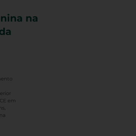
nina na
 da
mento
erior
MPCE em
ms,
 na