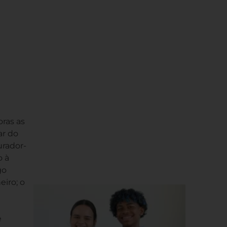
oras as
ar do
urador-
o à
go
iro; o
e