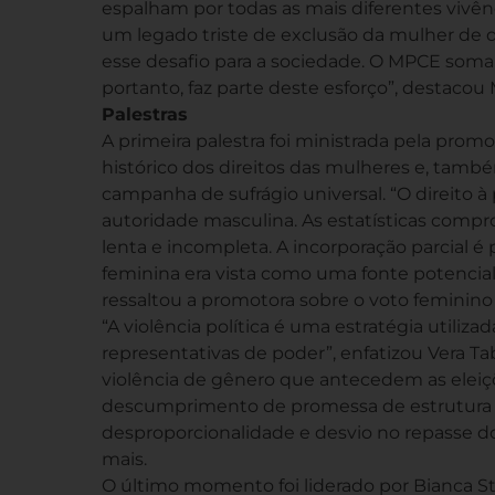
espalham por todas as mais diferentes vivên
um legado triste de exclusão da mulher de 
esse desafio para a sociedade. O MPCE soma 
portanto, faz parte deste esforço”, destacou
Palestras
A primeira palestra foi ministrada pela prom
histórico dos direitos das mulheres e, també
campanha de sufrágio universal. “O direito 
autoridade masculina. As estatísticas comp
lenta e incompleta. A incorporação parcial é 
feminina era vista como uma fonte potencial 
ressaltou a promotora sobre o voto feminino 
“A violência política é uma estratégia utilizad
representativas de poder”, enfatizou Vera Ta
violência de gênero que antecedem as eleiçõ
descumprimento de promessa de estrutura e d
desproporcionalidade e desvio no repasse do
mais.
O último momento foi liderado por Bianca Stel