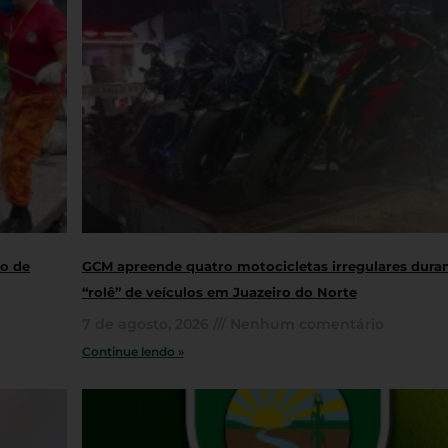
ro de
GCM apreende quatro motocicletas irregulares dura
“rolê” de veículos em Juazeiro do Norte
7 de agosto, 2026
Nenhum comentário
Continue lendo »