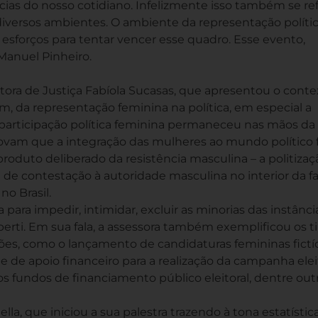
cias do nosso cotidiano. Infelizmente isso também se ref
diversos ambientes. O ambiente da representação políti
esforços para tentar vencer esse quadro. Esse evento,
 Manuel Pinheiro.
otora de Justiça Fabíola Sucasas, que apresentou o conte
m, da representação feminina na política, em especial a
à participação política feminina permaneceu nas mãos da
rovam que a integração das mulheres ao mundo político f
produto deliberado da resistência masculina – a politizaç
de contestação à autoridade masculina no interior da fam
no Brasil.
a para impedir, intimidar, excluir as minorias das instânci
berti. Em sua fala, a assessora também exemplificou os t
es, como o lançamento de candidaturas femininas fictíc
e apoio financeiro para a realização da campanha eleit
s fundos de financiamento público eleitoral, dentre out
la, que iniciou a sua palestra trazendo à tona estatístic