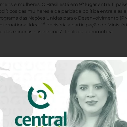
omens e mulheres. O Brasil está em 9º lugar entre 11 país
olíticos das mulheres e da paridade política entre elas e
ograma das Nações Unidas para o Desenvolvimento (P
ernational Idea. “É decisória a participação do Ministér
o das minorias nas eleições”, finalizou a promotora.