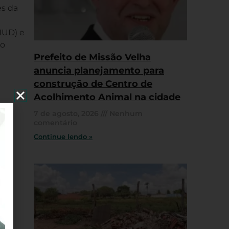
es da
NUD) e
io
Prefeito de Missão Velha
anuncia planejamento para
construção de Centro de
Acolhimento Animal na cidade
7 de agosto, 2026
Nenhum
comentário
Continue lendo »