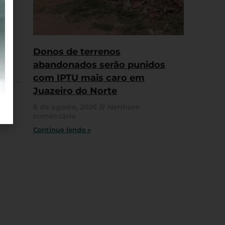
Donos de terrenos
abandonados serão punidos
com IPTU mais caro em
Juazeiro do Norte
6 de agosto, 2026
Nenhum
comentário
Continue lendo »