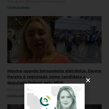
9 de agosto, 2026
Nenhum comentário
Continue lendo »
Mesmo usando tornozeleira eletrônica, Gorete
Pereira é registrada como candidata a
deputada federal pelo MDB
9 de agosto, 2026
Nenhum comentário
Continue lendo »