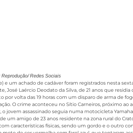
 Reprodução/ Redes Sociais
) e um achado de cadáver foram registrados nesta sexta
rte, José Laércio Deodato da Silva, de 21 anos que residia 
to por volta das 19 horas com um disparo de arma de fo
ação. O crime aconteceu no Sítio Carneiros, próximo ao 
ar, o jovem assassinado seguia numa motocicleta Yamaha
de um amigo de 23 anos residente na zona rural do Crato
com características físicas, sendo um gordo e o outro c
oto de cor vermelha com farol azul, que tentaram ass