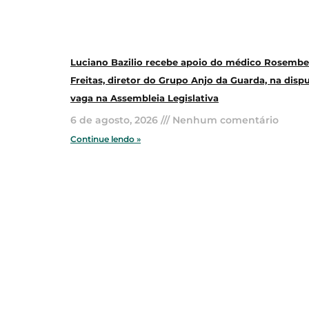
Luciano Bazilio recebe apoio do médico Rosembe
Freitas, diretor do Grupo Anjo da Guarda, na disp
vaga na Assembleia Legislativa
6 de agosto, 2026
Nenhum comentário
Continue lendo »