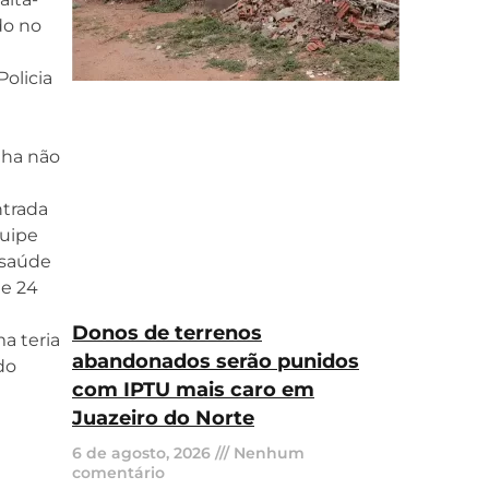
do no
olicia
nha não
ntrada
quipe
 saúde
de 24
Donos de terrenos
a teria
abandonados serão punidos
do
com IPTU mais caro em
Juazeiro do Norte
6 de agosto, 2026
Nenhum
comentário