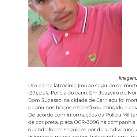
Imagem:
Um crime latrocínio (roubo seguido de morte
(29), pela Polícia do cariri. Em Juazeiro do No
Bom Sucesso, na cidade de Caririaçu foi mor
pegou nos braços e transfixou atingido o cor
De acordo com informações da Polícia Milit
de cor preta, placa OCR-3096 na companhia 
quando foram seguidos por dois indivíduos, 
fisionomia magra ambos trafegando em uma m