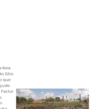
-feira
do Sítio
go que
açude.
 Factor
,
om
altá-