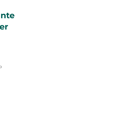
ante
er
o