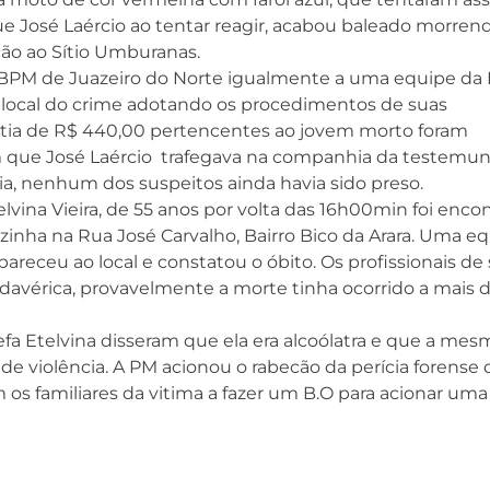
e José Laércio ao tentar reagir, acabou baleado morren
ão ao Sítio Umburanas.
2ºBPM de Juazeiro do Norte igualmente a uma equipe da P
no local do crime adotando os procedimentos de suas
ntia de R$ 440,00 pertencentes ao jovem morto foram
em que José Laércio trafegava na companhia da testemu
ia, nenhum dos suspeitos ainda havia sido preso.
elvina Vieira, de 55 anos por volta das 16h00min foi enco
zinha na Rua José Carvalho, Bairro Bico da Arara. Uma e
areceu ao local e constatou o óbito. Os profissionais de
davérica, provavelmente a morte tinha ocorrido a mais 
efa Etelvina disseram que ela era alcoólatra e que a mesm
de violência. A PM acionou o rabecão da perícia forense 
ram os familiares da vitima a fazer um B.O para acionar uma