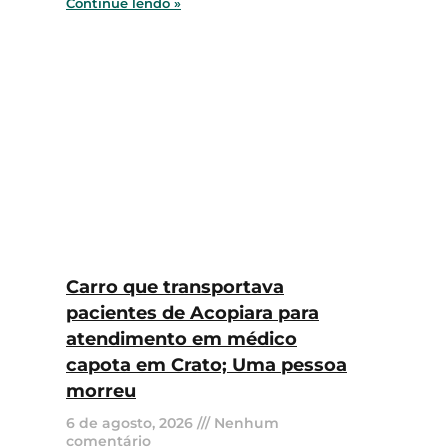
Continue lendo »
Carro que transportava
pacientes de Acopiara para
atendimento em médico
capota em Crato; Uma pessoa
morreu
6 de agosto, 2026
Nenhum
comentário