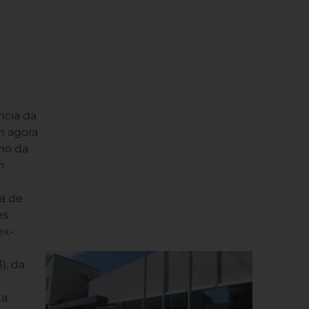
ncia da
m agora
no da
m
ra de
es
ex-
), da
ta