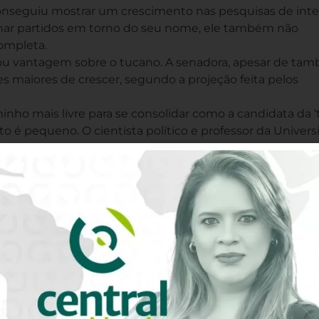
onseguiu mostrar um crescimento nas pesquisas de int
tinar partidos em torno do seu nome, ele também não
completa.
ou vantagem sobre o tucano. A senadora, apesar de ta
 maiores de crescer, segundo a projeção feita pelos
nho mais livre para se consolidar como a candidata da ‘t
to é pequeno. O cientista político e professor da Univer
nsidera que a influência da desistência de Doria “é ape
o estado de São Paulo, ele não conseguiu crescer
u conquistar votantes no Brasil”.
 viável com a desistência do tucano? Para a coordenador
ões e Mídia (Lepem-UFC), Monalisa Soares, isso depende 