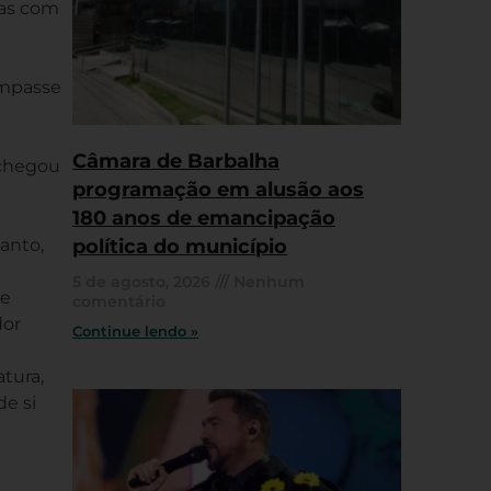
mas com
impasse
Câmara de Barbalha
 chegou
programação em alusão aos
180 anos de emancipação
anto,
política do município
5 de agosto, 2026
Nenhum
ne
comentário
dor
Continue lendo »
tura,
e si