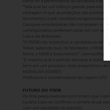
como for a performance da senadora nas pr
“Terá que ter um esforço grande para ela se 
vantagem é que as projeções são positivas,
No entanto, a pré-candidatura agora esbarra 
Caciques emedebistas não compraram a ideia 
correligionários preferiam estar em um dos l
Lula e de Bolsonaro.
“O PSDB não sustentou a candidatura de Dor
Tebet, sabendo que, no Nordeste, o MDB é lu
Norte, o MDB é bolsonarista?”, exemplifica Ad
“E mesmo que o partido banque a indicação, 
irem em um processo mais pragmático do que
MONALISA SOARES
Professora e coordenadora do Lepem-UFC
FUTURO DO PSDB
Os dois pesquisadores concordam que o princ
tucana. Caso se confirme o cenário atual, es
com um candidato do partido.