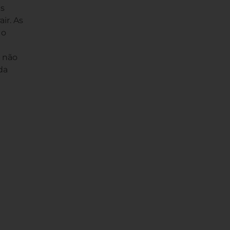
is
ir. As
 o
e não
da