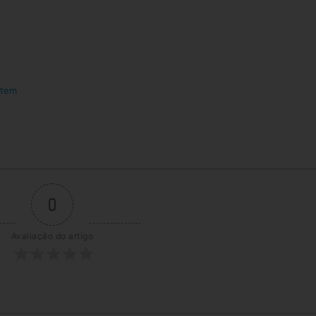
 tem
0
Avaliação do artigo