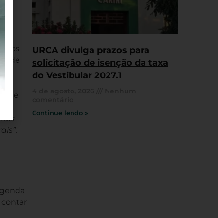
uitos
URCA divulga prazos para
ras de
solicitação de isenção da taxa
do Vestibular 2027.1
ne
4 de agosto, 2026
Nenhum
Sul e
comentário
Continue lendo »
nais
ais”.
legenda
 contar