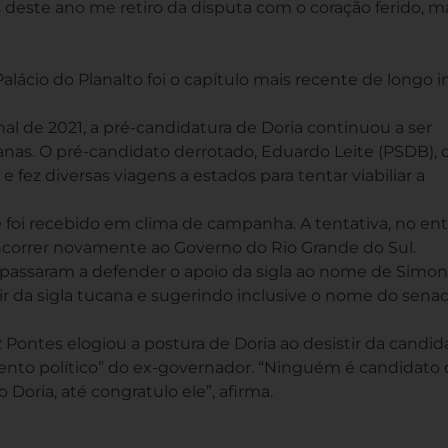
es deste ano me retiro da disputa com o coração ferido, 
alácio do Planalto foi o capítulo mais recente de longo 
nal de 2021, a pré-candidatura de Doria continuou a ser
anas. O pré-candidato derrotado, Eduardo Leite (PSDB),
 fez diversas viagens a estados para tentar viabiliar a
e foi recebido em clima de campanha. A tentativa, no ent
ncorrer novamente ao Governo do Rio Grande do Sul.
assaram a defender o apoio da sigla ao nome de Simo
ir da sigla tucana e sugerindo inclusive o nome do sena
Pontes elogiou a postura de Doria ao desistir da candida
to político” do ex-governador. “Ninguém é candidato d
 Doria, até congratulo ele”, afirma.