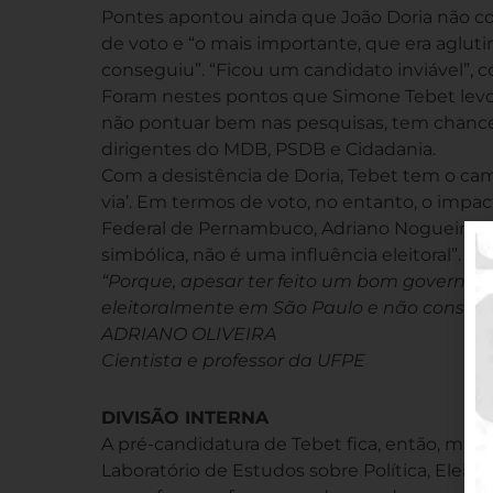
Pontes apontou ainda que João Doria não c
de voto e “o mais importante, que era aglu
conseguiu”. “Ficou um candidato inviável”, 
Foram nestes pontos que Simone Tebet lev
não pontuar bem nas pesquisas, tem chances
dirigentes do MDB, PSDB e Cidadania.
Com a desistência de Doria, Tebet tem o cami
via’. Em termos de voto, no entanto, o impac
Federal de Pernambuco, Adriano Nogueira, co
simbólica, não é uma influência eleitoral”.
“Porque, apesar ter feito um bom governo n
eleitoralmente em São Paulo e não consegui
ADRIANO OLIVEIRA
Cientista e professor da UFPE
DIVISÃO INTERNA
A pré-candidatura de Tebet fica, então, mais
Laboratório de Estudos sobre Política, Eleiç