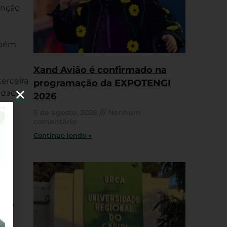
enção
mbém
Xand Avião é confirmado na
erceira
programação da EXPOTENGI
sidade
2026
nas
5 de agosto, 2026
Nenhum
comentário
Continue lendo »
a do
de