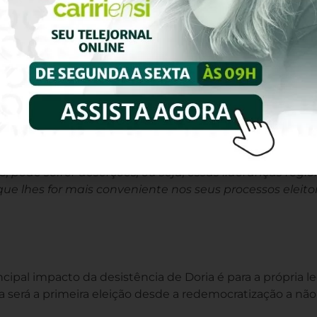
óximas pesquisas.
tornar conhecida. É tudo uma projeção no caso dela. A
 ela tem uma imagem que pode ajudar”, afirma Soares.
em uma nova barreira: a divisão interna do próprio MDB.
de o partido lançar uma candidatura de terceira via. “M
ados da polarização”, diz em referência as pré-candidatu
ia. Será que o MDB vai sustentar a candidatura de Simo
lista e, em algumas outras regiões, como Centro-Oeste, 
riano Oliveira.
pode sofrer deserções, ou seja, essas lideranças regio
 lhes for mais conveniente nos seus processos eleitor
ipal impacto da desistência de Doria é para a própria 
sa será a primeira eleição desde a redemocratização a não