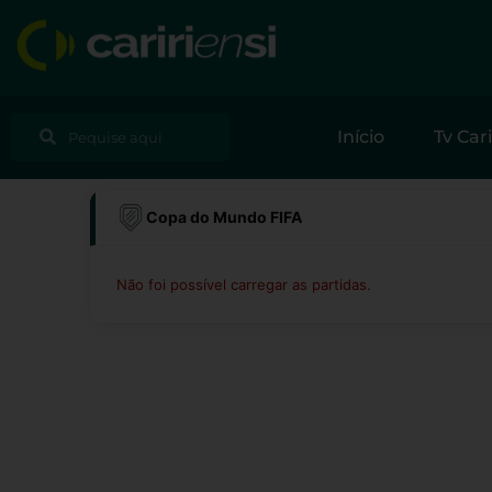
Ir
para
o
conteúdo
Pesquisar
Pesquisar
Início
Tv Cari
Copa do Mundo FIFA
Não foi possível carregar as partidas.