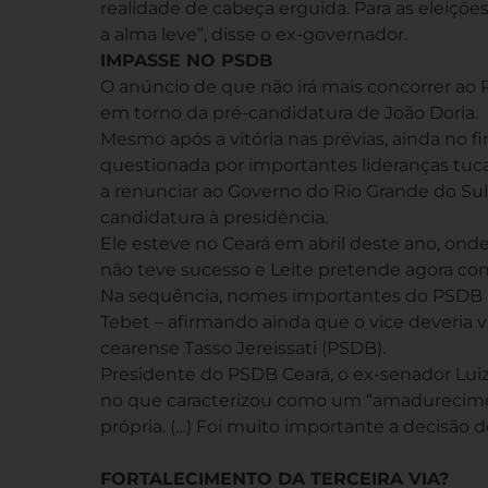
realidade de cabeça erguida. Para as eleiçõ
a alma leve”, disse o ex-governador.
IMPASSE NO PSDB
O anúncio de que não irá mais concorrer ao P
em torno da pré-candidatura de João Doria.
Mesmo após a vitória nas prévias, ainda no fi
questionada por importantes lideranças tuc
a renunciar ao Governo do Rio Grande do Sul e
candidatura à presidência.
Ele esteve no Ceará em abril deste ano, ond
não teve sucesso e Leite pretende agora co
Na sequência, nomes importantes do PSDB p
Tebet – afirmando ainda que o vice deveria v
cearense Tasso Jereissati (PSDB).
Presidente do PSDB Ceará, o ex-senador Luiz 
no que caracterizou como um “amadurecimen
própria. (…) Foi muito importante a decisão do
FORTALECIMENTO DA TERCEIRA VIA?