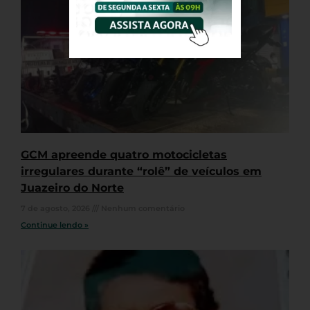
GCM apreende quatro motocicletas
irregulares durante “rolê” de veículos em
Juazeiro do Norte
7 de agosto, 2026
Nenhum comentário
Continue lendo »