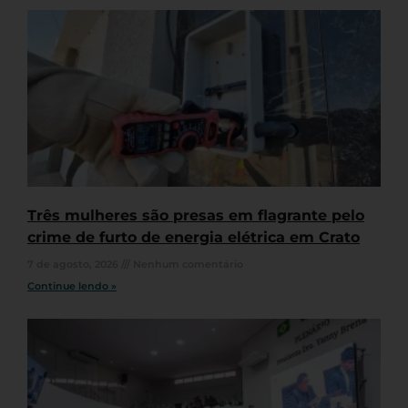
Três mulheres são presas em flagrante pelo
crime de furto de energia elétrica em Crato
7 de agosto, 2026
Nenhum comentário
Continue lendo »