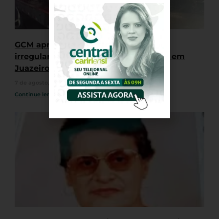
GCM apreende quatro motocicletas
irregulares durante “rolê” de veículos em
Juazeiro do Norte
7 de agosto, 2026
Nenhum comentário
Continue lendo »