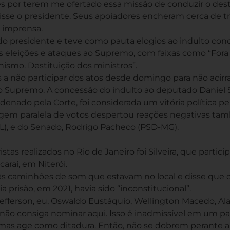
ês por terem me ofertado essa missão de conduzir o des
isse o presidente. Seus apoiadores encheram cerca de t
e imprensa.
 do presidente e teve como pauta elogios ao indulto con
tas eleições e ataques ao Supremo, com faixas como “Fora
ismo. Destituição dos ministros”.
 a não participar dos atos desde domingo para não acirr
o Supremo. A concessão do indulto ao deputado Daniel S
denado pela Corte, foi considerada um vitória política pe
agem paralela de votos despertou reações negativas t
AL), e do Senado, Rodrigo Pacheco (PSD-MG).
tas realizados no Rio de Janeiro foi Silveira, que partici
araí, em Niterói.
rês caminhões de som que estavam no local e disse que o
a prisão, em 2021, havia sido “inconstitucional”.
 Jefferson, eu, Oswaldo Eustáquio, Wellington Macedo, Al
u não consiga nominar aqui. Isso é inadmissível em um pa
 mas age como ditadura. Então, não se dobrem perante a