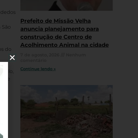
 dedos
Prefeito de Missão Velha
m São
anuncia planejamento para
construção de Centro de
Acolhimento Animal na cidade
os do
7 de agosto, 2026
Nenhum
comentário
Continue lendo »
Paulo,
ry e