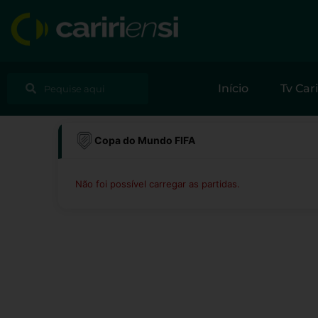
Ir
para
o
conteúdo
Pesquisar
Pesquisar
Início
Tv Cari
Copa do Mundo FIFA
Não foi possível carregar as partidas.