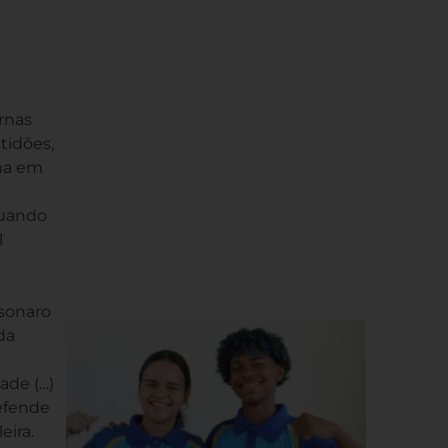
urnas
tidões,
nha em
quando
l
lsonaro
da
ade (…)
defende
eira.