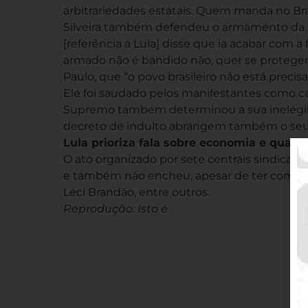
arbitrariedades estatais. Quem manda no Bra
Silveira também defendeu o armamento da p
[referência a Lula] disse que ia acabar com
armado não é bandido não, quer se proteger
Paulo, que “o povo brasileiro não está preci
Ele foi saudado pelos manifestantes como c
Supremo também determinou a sua inelegibili
decreto de indulto abrangem também o seu d
Lula prioriza fala sobre economia e quali
O ato organizado por sete centrais sindicais
e também não encheu, apesar de ter como c
Leci Brandão, entre outros.
Reprodução: Isto é