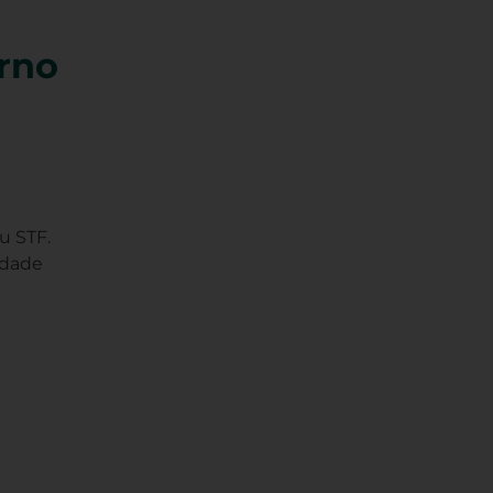
erno
u STF.
idade