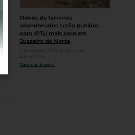
Donos de terrenos
abandonados serão punidos
com IPTU mais caro em
Juazeiro do Norte
6 de agosto, 2026
Nenhum
comentário
Continue lendo »