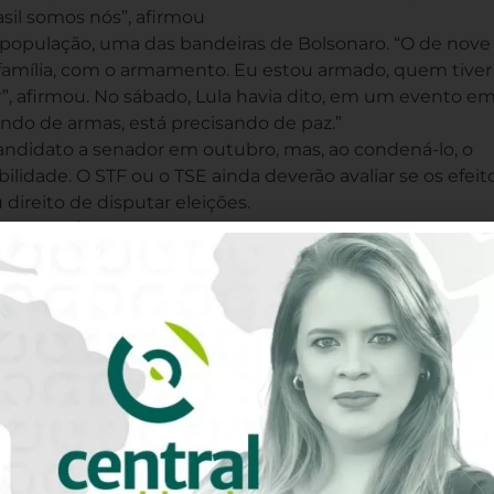
sil somos nós”, afirmou
opulação, uma das bandeiras de Bolsonaro. “O de nove
 a família, com o armamento. Eu estou armado, quem tiver
”, afirmou. No sábado, Lula havia dito, em um evento e
sando de armas, está precisando de paz.”
andidato a senador em outubro, mas, ao condená-lo, o
dade. O STF ou o TSE ainda deverão avaliar se os efeit
ireito de disputar eleições.
dade de vida
 foi realizado em frente ao estádio do Pacaembu, em São 
hamarizes a presença de Lula e shows de Daniela Mercu