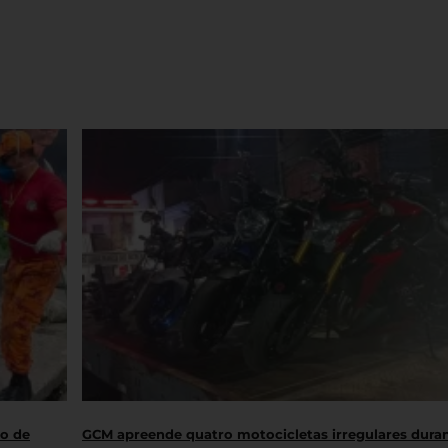
ro de
GCM apreende quatro motocicletas irregulares dura