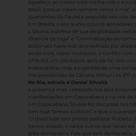
Agradeço ao criador pela minha vida e a voc
Brasil, porque o bem sempre vence o mal”, d
quarteirões da Paulista, segundo veículos d
Em Brasília, o ato reuniu poucos apoiadores
a Silveira, a defesa de sua elegibilidade nes
ditadura da toga” e “Criminalização do comun
Bolsonaro havia sido aconselhado por aliados
ainda mais, neste momento, o conflito com 
(PTB-RJ), um dia depois após ele ter sido con
bolsonaristas, mas a sugestão de uma cont
dos presidentes da Câmara, Arthur Lira (PP-
No Rio, estrela é Daniel Silveira
A presença mais celebrada nos atos bolsonaris
manifestações em Copacabana e na orla de Ic
Em Copacabana, Silveira fez discursos nos t
tem hoje “presos políticos” e que a sua própri
“O Brasil hoje tem presos políticos: Roberto
Santos exilado, e vários outros que talvez e
grita democracia. Fala que tem democracia,