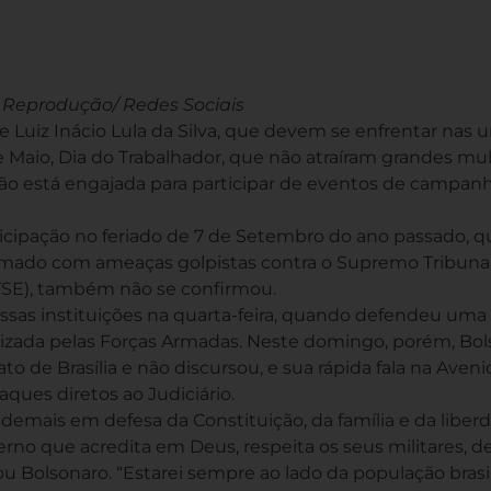
 Reprodução/ Redes Sociais
e Luiz Inácio Lula da Silva, que devem se enfrentar nas 
e Maio, Dia do Trabalhador, que não atraíram grandes mul
ão está engajada para participar de eventos de campa
ticipação no feriado de 7 de Setembro do ano passado, 
flamado com ameaças golpistas contra o Supremo Tribuna
 (TSE), também não se confirmou.
ssas instituições na quarta-feira, quando defendeu uma
alizada pelas Forças Armadas. Neste domingo, porém, Bo
o de Brasília e não discursou, e sua rápida fala na Aveni
aques diretos ao Judiciário.
demais em defesa da Constituição, da família e da liberd
rno que acredita em Deus, respeita os seus militares, 
ou Bolsonaro. “Estarei sempre ao lado da população brasil