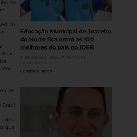
tino do
rês
cedido
Educação Municipal de Juazeiro
 a
do Norte fica entre as 10%
ar
melhores do país no IDEB
ilveira
7 de agosto, 2026
Nenhum
los
comentário
ambém
Continue lendo »
pou de
 Brasil
an dos
ís que