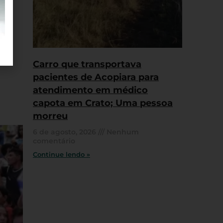
Carro que transportava
pacientes de Acopiara para
atendimento em médico
capota em Crato; Uma pessoa
morreu
6 de agosto, 2026
Nenhum
comentário
Continue lendo »