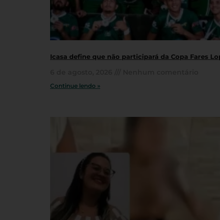
Icasa define que não participará da Copa Fares L
6 de agosto, 2026
Nenhum comentário
Continue lendo »