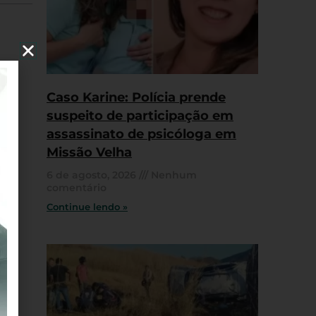
Caso Karine: Polícia prende
suspeito de participação em
assassinato de psicóloga em
Missão Velha
6 de agosto, 2026
Nenhum
comentário
Continue lendo »