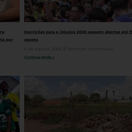
rg
Inscrições para o Jejunos 2026 seguem abertas até 1
uta por
agosto
6 de agosto, 2026
Nenhum comentário
Continue lendo »