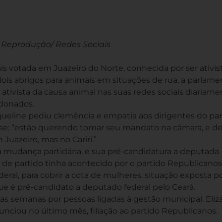
 Reprodução/ Redes Sociais
s votada em Juazeiro do Norte, conhecida por ser ativis
is abrigos para animais em situações de rua, a parlame
 ativista da causa animal nas suas redes sociais diariam
ndonados.
cqueline pediu clemência e empatia aos dirigentes do par
se: “estão querendo tomar seu mandato na câmara, e de
Juazeiro, mas no Cariri.”
 mudança partidária, e sua pré-candidatura a deputada
 de partido tinha acontecido por o partido Republicanos
ral, para cobrir a cota de mulheres, situação exposta p
que é pré-candidato a deputado federal pelo Ceará.
mas semanas por pessoas ligadas à gestão municipal. Eli
nunciou no último mês, filiação ao partido Republicanos.