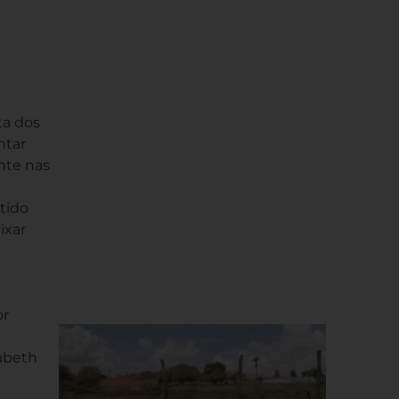
ta dos
ntar
ente nas
tido
ixar
or
zabeth