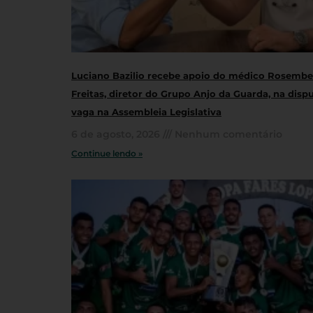
Luciano Bazilio recebe apoio do médico Rosembe
Freitas, diretor do Grupo Anjo da Guarda, na disp
vaga na Assembleia Legislativa
6 de agosto, 2026
Nenhum comentário
Continue lendo »