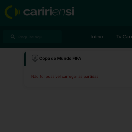
Ir
para
o
conteúdo
Pesquisar
Pesquisar
Início
Tv Cari
Copa do Mundo FIFA
Não foi possível carregar as partidas.