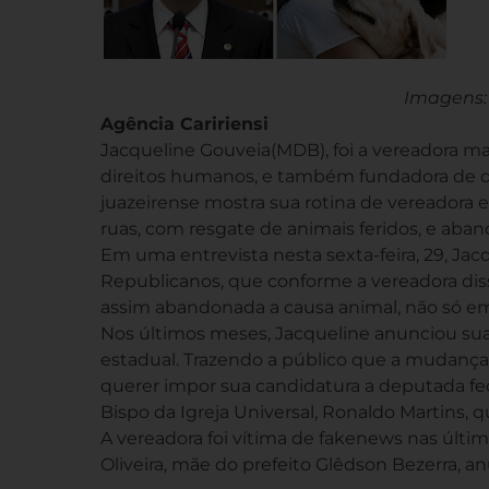
Imagens:
Agência Caririensi
Jacqueline Gouveia(MDB), foi a vereadora mai
direitos humanos, e também fundadora de do
juazeirense mostra sua rotina de vereadora e
ruas, com resgate de animais feridos, e aba
Em uma entrevista nesta sexta-feira, 29, Ja
Republicanos, que conforme a vereadora dis
assim abandonada a causa animal, não só em 
Nos últimos meses, Jacqueline anunciou sua
estadual. Trazendo a público que a mudança
querer impor sua candidatura a deputada fede
Bispo da Igreja Universal, Ronaldo Martins, 
A vereadora foi vítima de fakenews nas últi
Oliveira, mãe do prefeito Glêdson Bezerra, a