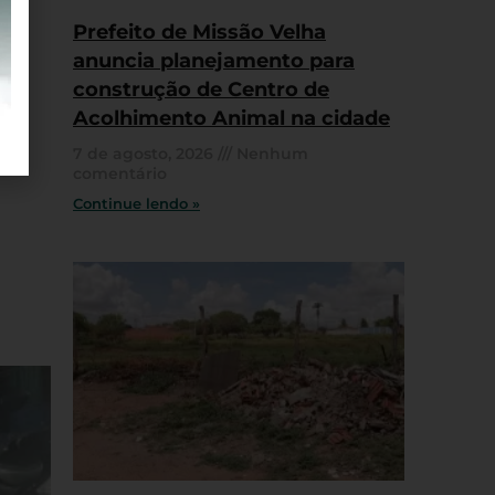
Prefeito de Missão Velha
anuncia planejamento para
construção de Centro de
Acolhimento Animal na cidade
7 de agosto, 2026
Nenhum
comentário
Continue lendo »