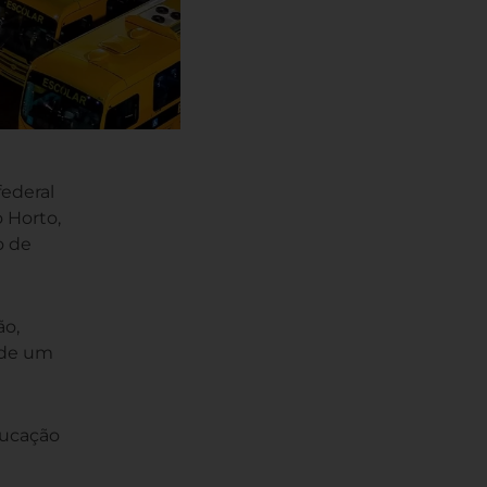
ederal
 Horto,
o de
ão,
 de um
ducação