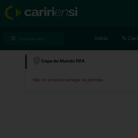
Ir
para
o
conteúdo
Pesquisar
Pesquisar
Início
Tv Cari
Copa do Mundo FIFA
Não foi possível carregar as partidas.