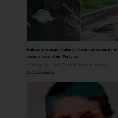
Dois corpos esquartejados são encontrados dent
sacos em canal em Fortaleza
7 de agosto, 2026
Nenhum comentário
Continue lendo »