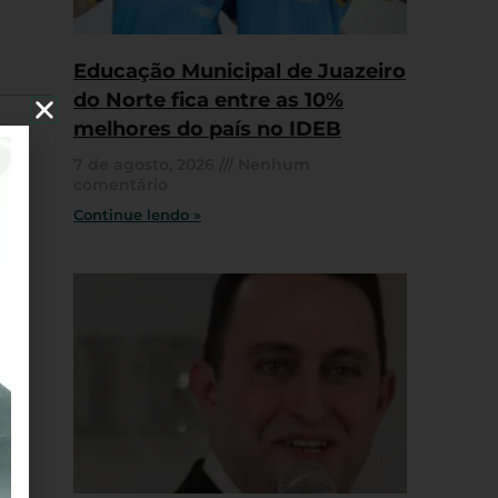
Educação Municipal de Juazeiro
do Norte fica entre as 10%
melhores do país no IDEB
7 de agosto, 2026
Nenhum
comentário
Continue lendo »