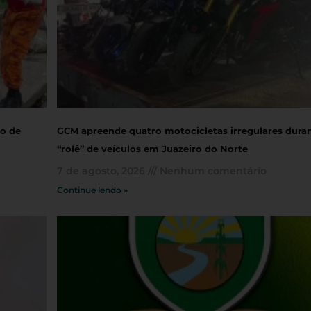
ro de
GCM apreende quatro motocicletas irregulares dura
“rolê” de veículos em Juazeiro do Norte
7 de agosto, 2026
Nenhum comentário
Continue lendo »