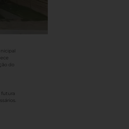
nicipal
tece
ção do
 futura
ssários.