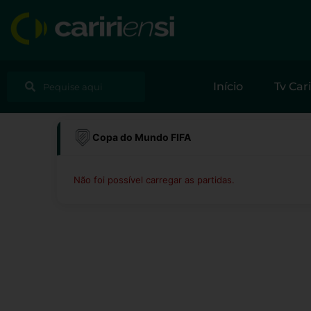
Ir
para
o
conteúdo
Pesquisar
Pesquisar
Início
Tv Cari
Copa do Mundo FIFA
Não foi possível carregar as partidas.