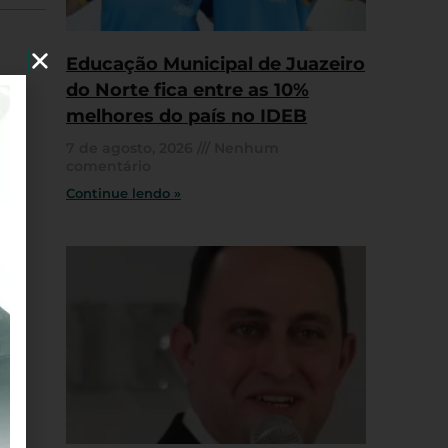
Educação Municipal de Juazeiro
do Norte fica entre as 10%
melhores do país no IDEB
7 de agosto, 2026
Nenhum
comentário
Continue lendo »