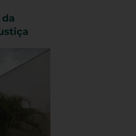
 da
ustiça