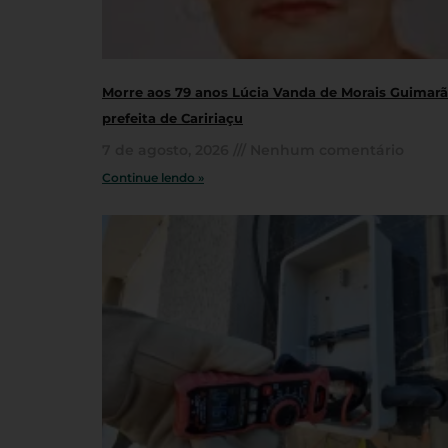
Morre aos 79 anos Lúcia Vanda de Morais Guimarãe
prefeita de Caririaçu
7 de agosto, 2026
Nenhum comentário
Continue lendo »