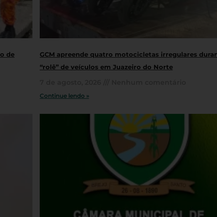
ro de
GCM apreende quatro motocicletas irregulares dura
“rolê” de veículos em Juazeiro do Norte
7 de agosto, 2026
Nenhum comentário
Continue lendo »