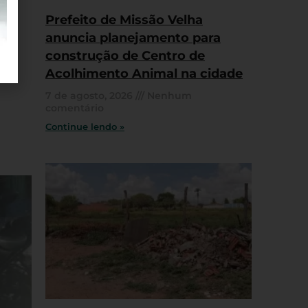
Prefeito de Missão Velha
anuncia planejamento para
construção de Centro de
Acolhimento Animal na cidade
7 de agosto, 2026
Nenhum
comentário
Continue lendo »