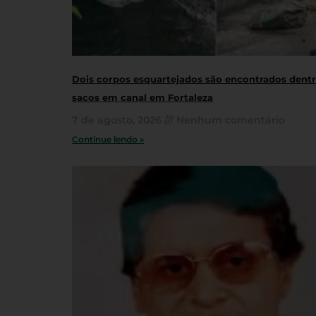
Dois corpos esquartejados são encontrados dent
sacos em canal em Fortaleza
7 de agosto, 2026
Nenhum comentário
Continue lendo »