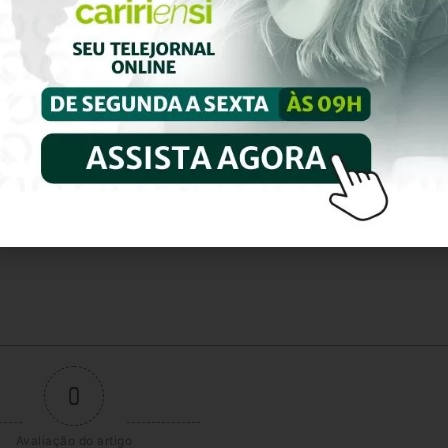
48ª
0
Avaliação do artigo