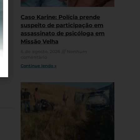
Caso Karine: Polícia prende
suspeito de participação em
assassinato de psicóloga em
Missão Velha
6 de agosto, 2026
Nenhum
comentário
Continue lendo »