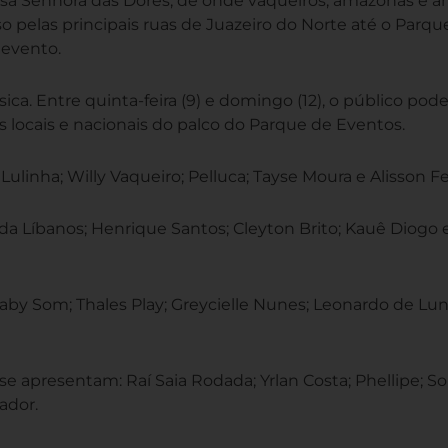
ssa Senhora das Dores, de onde vaqueiros, amazonas e 
o pelas principais ruas de Juazeiro do Norte até o Parqu
 evento.
a. Entre quinta-feira (9) e domingo (12), o público pode
s locais e nacionais do palco do Parque de Eventos.
Lulinha; Willy Vaqueiro; Pelluca; Tayse Moura e Alisson Fe
da Líbanos; Henrique Santos; Cleyton Brito; Kauê Diogo 
aby Som; Thales Play; Greycielle Nunes; Leonardo de Lun
e apresentam: Raí Saia Rodada; Yrlan Costa; Phellipe; S
ador.