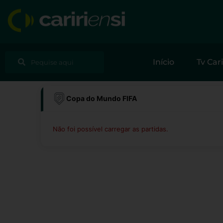
Ir
para
o
conteúdo
Pesquisar
Pesquisar
Início
Tv Cari
Copa do Mundo FIFA
Não foi possível carregar as partidas.