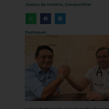
Gostou da matéria, Compartilhe!
Destaques
Luciano Bazilio recebe apoio do médico Rosembe