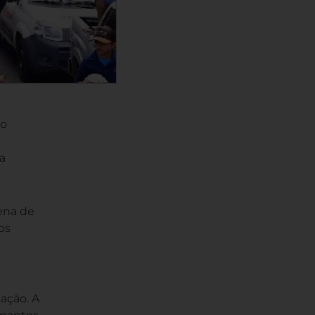
do
a
rena de
os
ação. A