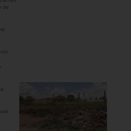
amantes
e de
rá
roz.
e
a;
ousa