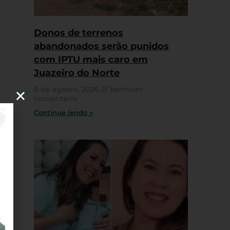
Donos de terrenos
abandonados serão punidos
com IPTU mais caro em
Juazeiro do Norte
6 de agosto, 2026
Nenhum
comentário
Continue lendo »