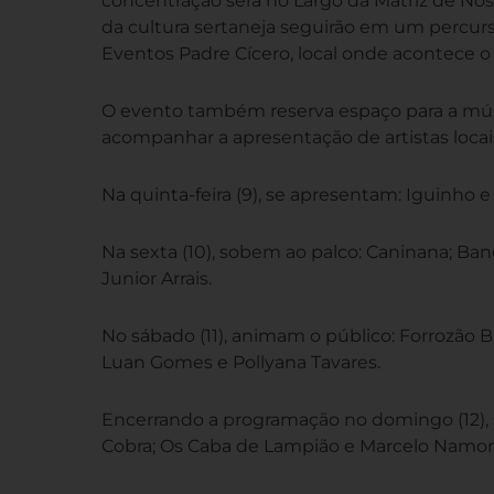
concentração será no Largo da Matriz de No
da cultura sertaneja seguirão em um percurs
Eventos Padre Cícero, local onde acontece o
O evento também reserva espaço para a músic
acompanhar a apresentação de artistas locai
Na quinta-feira (9), se apresentam: Iguinho e 
Na sexta (10), sobem ao palco: Caninana; Ban
Junior Arrais.
No sábado (11), animam o público: Forrozão B
Luan Gomes e Pollyana Tavares.
Encerrando a programação no domingo (12), s
Cobra; Os Caba de Lampião e Marcelo Namor