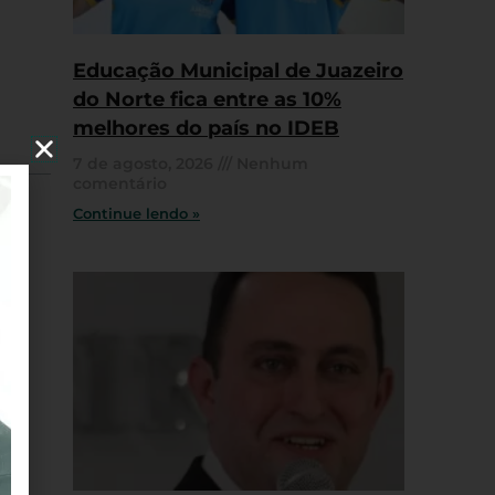
Educação Municipal de Juazeiro
do Norte fica entre as 10%
melhores do país no IDEB
7 de agosto, 2026
Nenhum
comentário
Continue lendo »