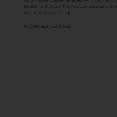
os cantores Wesley Safadão, Willy Vaqueiro,
banda Limão com Mel se apresentará no even
das atrações do festejo.
Por: Redação Caririensi