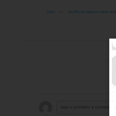
Cariri
>>
Desfile do vaqueiro atraí cen