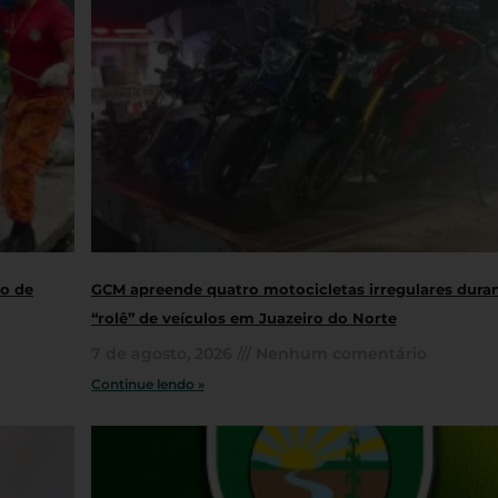
ro de
GCM apreende quatro motocicletas irregulares dura
“rolê” de veículos em Juazeiro do Norte
7 de agosto, 2026
Nenhum comentário
Continue lendo »