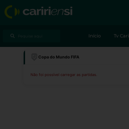
Ir
para
o
conteúdo
Pesquisar
Pesquisar
Início
Tv Cari
Copa do Mundo FIFA
Não foi possível carregar as partidas.