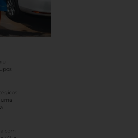
aiu
rupos
tégicos
i uma
 a
sta com