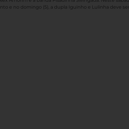
 Alex Amorim e a banda Pisadinha Swingada. Neste sábado
to e no domingo (5), a dupla Iguinho e Lulinha deve s