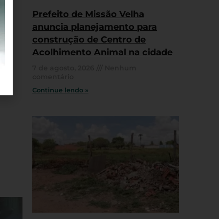
Prefeito de Missão Velha
anuncia planejamento para
construção de Centro de
Acolhimento Animal na cidade
7 de agosto, 2026
Nenhum
comentário
Continue lendo »