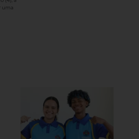
 (4), a
er uma