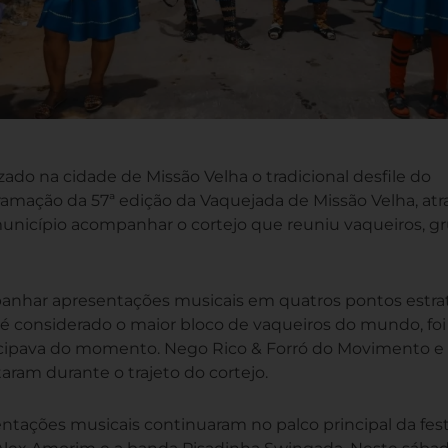
alizado na cidade de Missão Velha o tradicional desfile do
amação da 57ª edição da Vaquejada de Missão Velha, atr
unicípio acompanhar o cortejo que reuniu vaqueiros, g
panhar apresentações musicais em quatros pontos estra
 é considerado o maior bloco de vaqueiros do mundo, fo
icipava do momento. Nego Rico & Forró do Movimento e
ram durante o trajeto do cortejo.
entações musicais continuaram no palco principal da fe