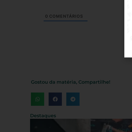
0
COMENTÁRIOS
Gostou da matéria, Compartilhe!
Destaques