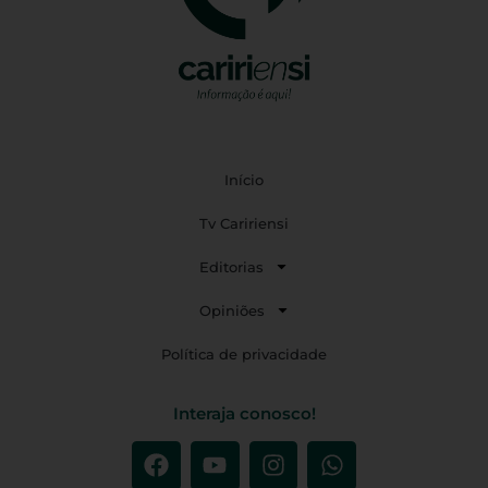
Início
Tv Caririensi
Editorias
Opiniões
Política de privacidade
Interaja conosco!
F
Y
I
W
a
o
n
h