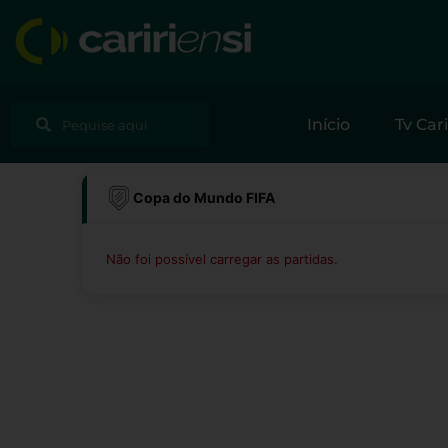
Ir
para
o
conteúdo
Pesquisar
Pesquisar
Início
Tv Cari
Copa do Mundo FIFA
Não foi possível carregar as partidas.