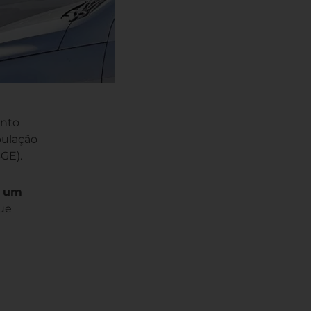
ento
pulação
BGE).
e
um
que