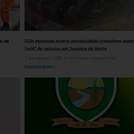
ro de
GCM apreende quatro motocicletas irregulares dura
“rolê” de veículos em Juazeiro do Norte
7 de agosto, 2026
Nenhum comentário
Continue lendo »