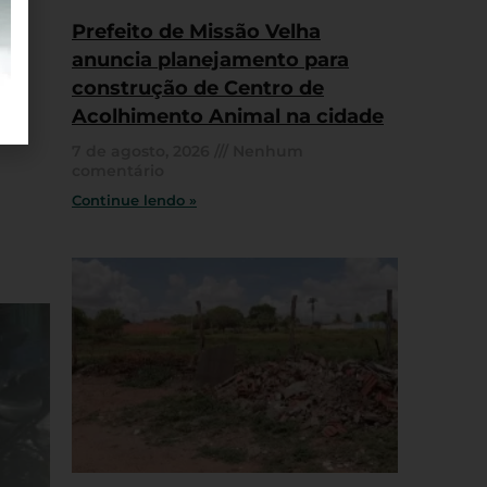
Prefeito de Missão Velha
anuncia planejamento para
construção de Centro de
Acolhimento Animal na cidade
7 de agosto, 2026
Nenhum
comentário
Continue lendo »