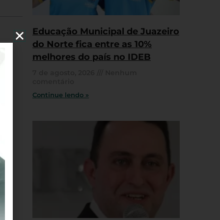
Educação Municipal de Juazeiro
do Norte fica entre as 10%
melhores do país no IDEB
7 de agosto, 2026
Nenhum
comentário
Continue lendo »