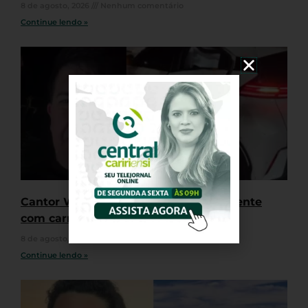
8 de agosto, 2026
Nenhum comentário
Continue lendo »
Cantor Waldonys se envolve em acidente
com carro em Fortaleza
8 de agosto, 2026
Nenhum comentário
Continue lendo »