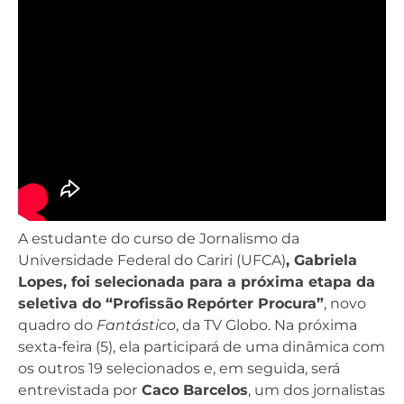
A estudante do curso de Jornalismo da
Universidade Federal do Cariri (UFCA)
, Gabriela
Lopes, foi selecionada para a próxima etapa da
seletiva do “Profissão
Repórter Procura”
, novo
quadro do
Fantástico
, da TV Globo. Na próxima
sexta-feira (5), ela participará de uma dinâmica com
os outros 19 selecionados e, em seguida, será
entrevistada por
Caco Barcelos
, um dos jornalistas