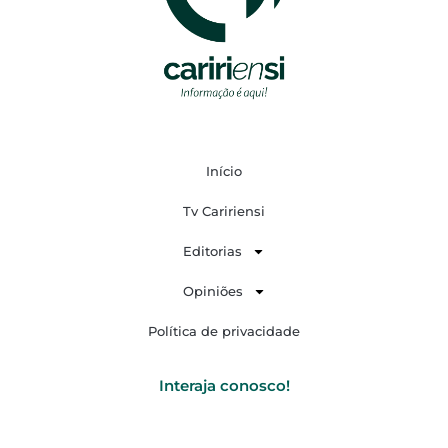
Início
Tv Caririensi
Editorias
Opiniões
Política de privacidade
Interaja conosco!
F
Y
I
W
a
o
n
h