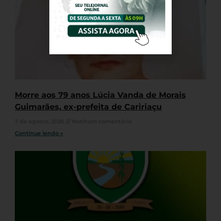
Morre aos 79 anos Lúcia Vanda de Morais
Guimarães, ex-prefeita de Caririaçu
7 de agosto, 2026
Nenhum comentário
Continue lendo »