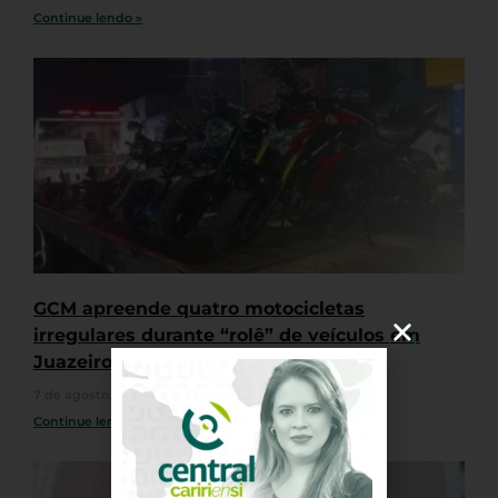
Continue lendo »
GCM apreende quatro motocicletas
irregulares durante “rolê” de veículos em
Juazeiro do Norte
7 de agosto, 2026
Nenhum comentário
Continue lendo »