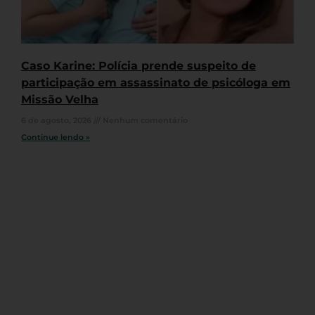
Caso Karine: Polícia prende suspeito de
participação em assassinato de psicóloga em
Missão Velha
6 de agosto, 2026
Nenhum comentário
Continue lendo »