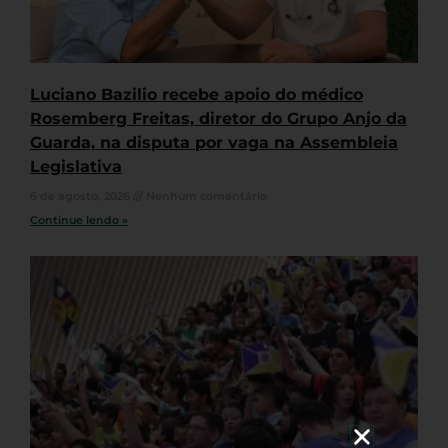
Luciano Bazilio recebe apoio do médico
Rosemberg Freitas, diretor do Grupo Anjo da
Guarda, na disputa por vaga na Assembleia
Legislativa
6 de agosto, 2026
Nenhum comentário
Continue lendo »