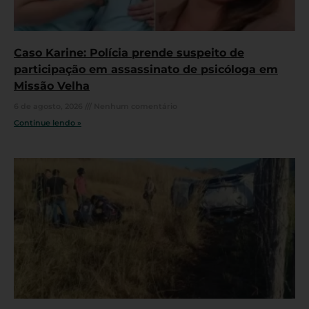
Caso Karine: Polícia prende suspeito de
participação em assassinato de psicóloga em
Missão Velha
6 de agosto, 2026
Nenhum comentário
Continue lendo »