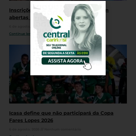
Inscrições para o Jejunos 2026 seguem
abertas até 19 de agosto
6 de agosto, 2026
Nenhum comentário
Continue lendo »
Icasa define que não participará da Copa
Fares Lopes 2026
6 de agosto, 2026
Nenhum comentário