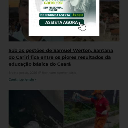
Sob as gestões de Samuel Werton, Santana
do Cariri fica entre os piores resultados da
educação básica do Ceará
8 de agosto, 2026
Nenhum comentário
Continue lendo »