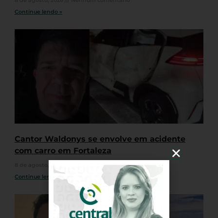
Continue lendo »
Cantor Waldonys se envolve em acidente
com carro em Fortaleza
8 de agosto, 2026
Nenhum comentário
Continue lendo »