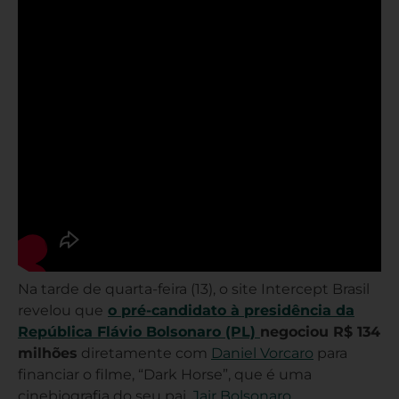
Na tarde de quarta-feira (13), o site Intercept Brasil
revelou que
o pré-candidato à presidência da
República Flávio Bolsonaro (PL)
negociou R$ 134
milhões
diretamente com
Daniel Vorcaro
para
financiar o filme, “Dark Horse”, que é uma
cinebiografia do seu pai,
Jair Bolsonaro
.