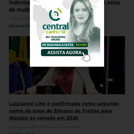
indenização por puxar biquínis e tocar seios
de mulheres durante Farofa da GKAY
5 de agosto, 2026
Nenhum comentário
Continue lendo »
Luizianne Lins é confirmada como segundo
nome da base de Elmano de Freitas para
disputa ao senado em 2026
5 de agosto, 2026
Nenhum comentário
Continue lendo »