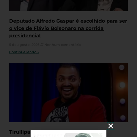
Deputado Alfredo Gaspar é escolhido para ser
o vice de Flávio Bolsonaro na corrida
presidencial
5 de agosto, 2026
Nenhum comentário
Continue lendo »
Tirullipa é condenado ao pagamento