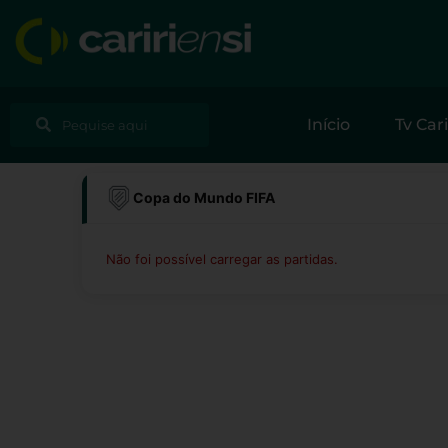
Ir
para
o
conteúdo
Pesquisar
Pesquisar
Início
Tv Cari
Copa do Mundo FIFA
Não foi possível carregar as partidas.