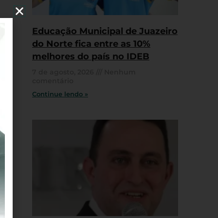
Educação Municipal de Juazeiro
do Norte fica entre as 10%
melhores do país no IDEB
7 de agosto, 2026
Nenhum
comentário
Continue lendo »