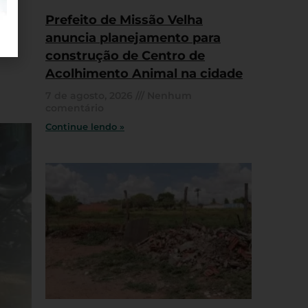
Prefeito de Missão Velha
anuncia planejamento para
construção de Centro de
Acolhimento Animal na cidade
7 de agosto, 2026
Nenhum
comentário
Continue lendo »