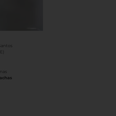
Santos
E)
enas
rachas