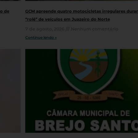
ro de
GCM apreende quatro motocicletas irregulares dura
“rolê” de veículos em Juazeiro do Norte
7 de agosto, 2026
Nenhum comentário
Continue lendo »