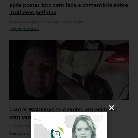
após postar foto com faca e comentário sobre
mulheres petistas
8 de agosto, 2026
Nenhum comentário
Continue lendo »
Cantor Waldonys se envolve em acidente
com carro em Fortaleza
8 de agosto, 2026
Nenhum comentário
Continue lendo »