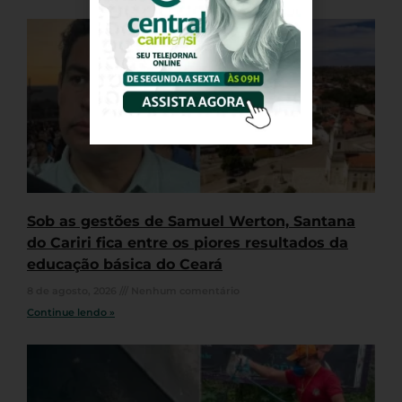
Sob as gestões de Samuel Werton, Santana
do Cariri fica entre os piores resultados da
educação básica do Ceará
8 de agosto, 2026
Nenhum comentário
Continue lendo »