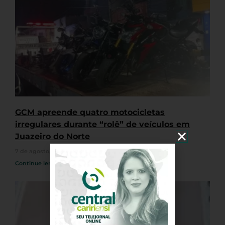
GCM apreende quatro motocicletas
irregulares durante “rolê” de veículos em
Juazeiro do Norte
7 de agosto, 2026
Nenhum comentário
Continue lendo »