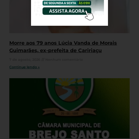
Morre aos 79 anos Lúcia Vanda de Morais
Guimarães, ex-prefeita de Caririaçu
7 de agosto, 2026
Nenhum comentário
Continue lendo »