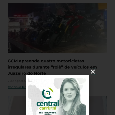
GCM apreende quatro motocicletas
irregulares durante “rolê” de veículos em
Juazeiro do Norte
7 de agosto, 2026
Nenhum comentário
Continue lendo »