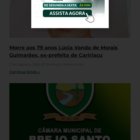
Morre aos 79 anos Lúcia Vanda de Morais
Guimarães, ex-prefeita de Caririaçu
7 de agosto, 2026
Nenhum comentário
Continue lendo »