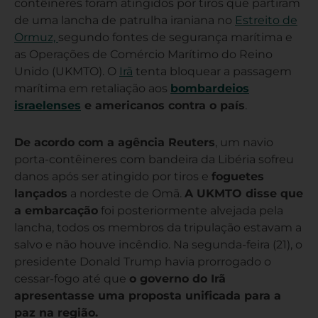
contêineres foram atingidos por tiros que partiram
de uma lancha de patrulha iraniana no
Estreito de
Ormuz,
segundo fontes de segurança marítima e
as Operações de Comércio Marítimo do Reino
Unido (UKMTO). O
Irã
tenta bloquear a passagem
marítima em retaliação aos
bombardeios
israelenses
e americanos contra o país
.
De acordo com a agência Reuters
, um navio
porta-contêineres com bandeira da Libéria sofreu
danos após ser atingido por tiros e
foguetes
lançados
a nordeste de Omã.
A UKMTO disse que
a embarcação
foi posteriormente alvejada pela
lancha, todos os membros da tripulação estavam a
salvo e não houve incêndio. Na segunda-feira (21), o
presidente Donald Trump havia prorrogado o
cessar-fogo até que
o governo do Irã
apresentasse uma proposta unificada para a
paz na região.