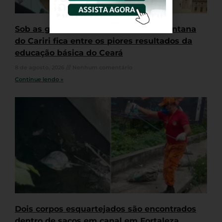
Sob as gestões de Samuel Werton, Santana
do Cariri fica entre os piores resultados da
educação básica do Ceará
8 de agosto, 2026
Nenhum comentário
Continue lendo »
Dois corpos esquartejados são encontrados
dentro de sacos em canal em Fortaleza