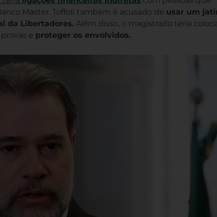
i teria
ligações financeiras indiretas
com pessoas que
Banco Master. Toffoli também é acusado de
usar um jat
al da Libertadores.
Além disso, o magistrado teria coloc
 provas e
proteger os envolvidos.