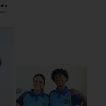
inho
ado