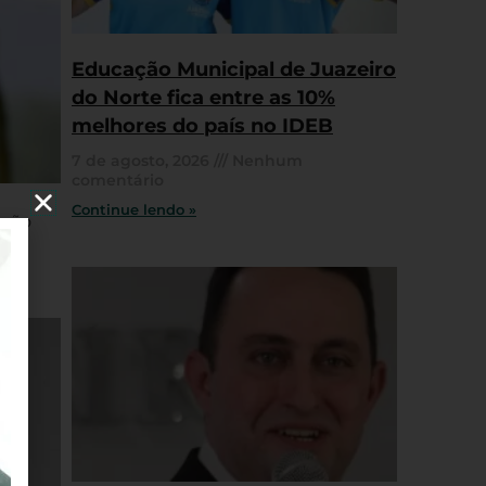
Educação Municipal de Juazeiro
do Norte fica entre as 10%
melhores do país no IDEB
7 de agosto, 2026
Nenhum
comentário
Continue lendo »
ação