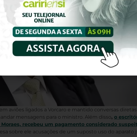
em aviões ligados a Vorcaro e mantido conversas direta
mandar mensagens para o ministro. Além disso
,
o escritó
de Moraes, recebeu um pagamento considerado suspei
a sobre ele acusações de um suposto uso do aparato ju