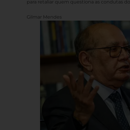
para retaliar quem questiona as condutas do
Gilmar Mendes