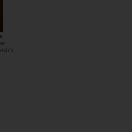
a
tor
enário