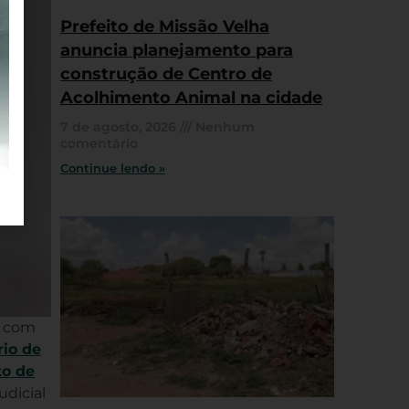
Prefeito de Missão Velha
anuncia planejamento para
construção de Centro de
Acolhimento Animal na cidade
7 de agosto, 2026
Nenhum
comentário
Continue lendo »
s com
rio de
to de
dicial