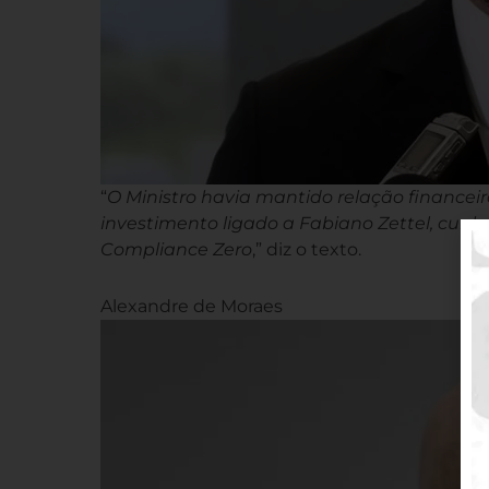
“
O Ministro havia mantido relação financei
investimento ligado a Fabiano Zettel, cun
Compliance Zero
,” diz o texto.
Alexandre de Moraes