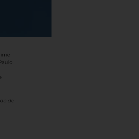
crime
Paulo
e
ção de