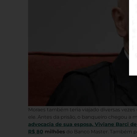
Moraes também teria viajado diversas vezes 
ele. Antes da prisão, o banqueiro chegou a 
advocacia de sua esposa, Viviane Barci 
R$ 80
milhões
do Banco Master. Também pes