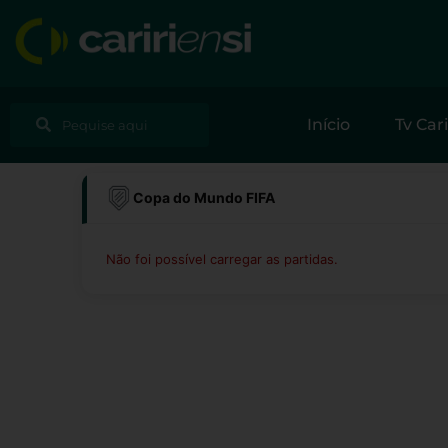
Ir
para
o
conteúdo
Pesquisar
Pesquisar
Início
Tv Cari
Copa do Mundo FIFA
Não foi possível carregar as partidas.