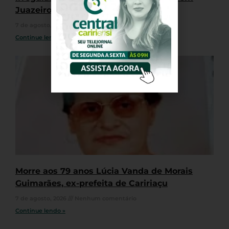
Juazeiro do Norte
7 de agosto, 2026
Nenhum comentário
Continue lendo »
Morre aos 79 anos Lúcia Vanda de Morais
Guimarães, ex-prefeita de Caririaçu
7 de agosto, 2026
Nenhum comentário
Continue lendo »