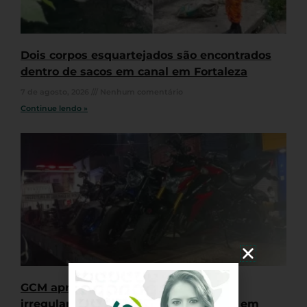
Dois corpos esquartejados são encontrados
dentro de sacos em canal em Fortaleza
7 de agosto, 2026
Nenhum comentário
Continue lendo »
GCM apreende quatro motocicletas
irregulares durante “rolê” de veículos em