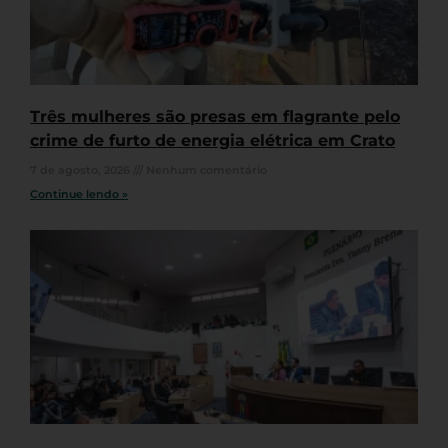
Três mulheres são presas em flagrante pelo
crime de furto de energia elétrica em Crato
7 de agosto, 2026
Nenhum comentário
Continue lendo »