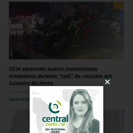
GCM apreende quatro motocicletas
irregulares durante “rolê” de veículos em
Juazeiro do Norte
7 de agosto, 2026
Nenhum comentário
Continue lendo »