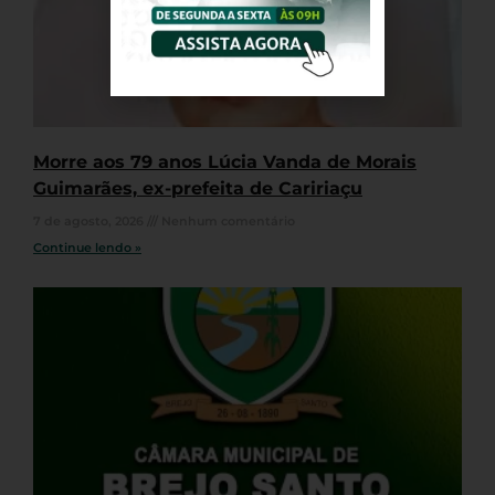
Morre aos 79 anos Lúcia Vanda de Morais
Guimarães, ex-prefeita de Caririaçu
7 de agosto, 2026
Nenhum comentário
Continue lendo »