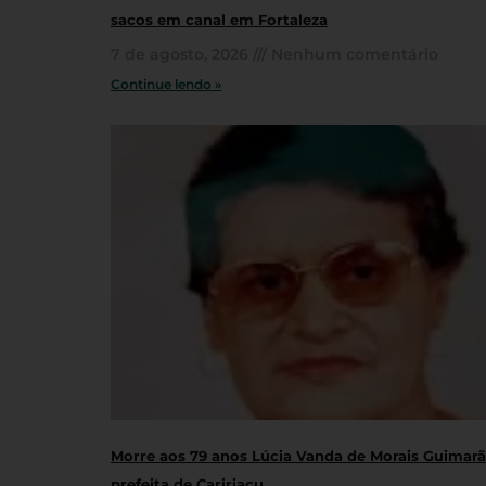
sacos em canal em Fortaleza
7 de agosto, 2026
Nenhum comentário
Continue lendo »
Morre aos 79 anos Lúcia Vanda de Morais Guimarãe
prefeita de Caririaçu