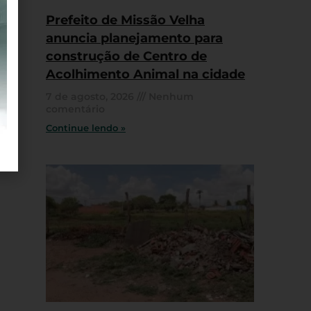
Prefeito de Missão Velha
anuncia planejamento para
construção de Centro de
Acolhimento Animal na cidade
7 de agosto, 2026
Nenhum
comentário
Continue lendo »