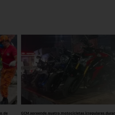
ro de
GCM apreende quatro motocicletas irregulares dura