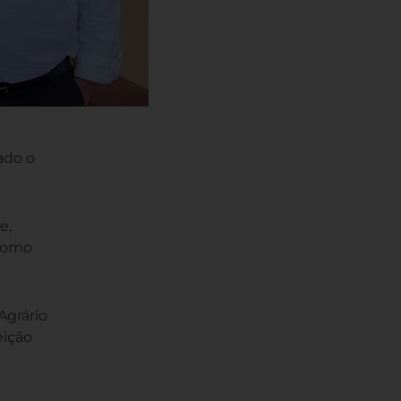
ado o
e,
 como
Agrário
eição