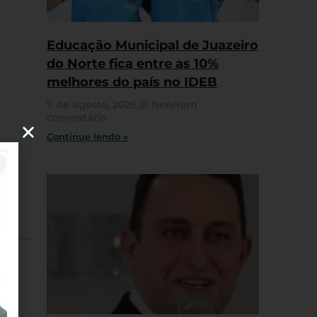
Educação Municipal de Juazeiro
do Norte fica entre as 10%
melhores do país no IDEB
7 de agosto, 2026
Nenhum
comentário
Continue lendo »