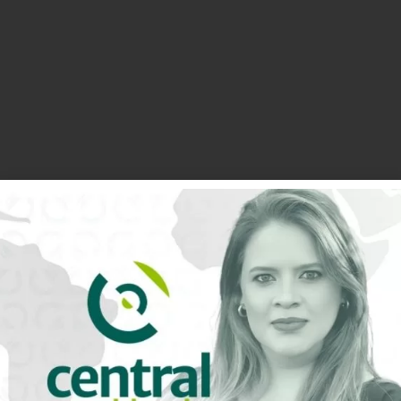
ção política
0
Avaliação do artigo