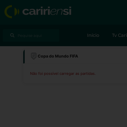
Ir
para
o
conteúdo
Pesquisar
Pesquisar
Início
Tv Cari
Copa do Mundo FIFA
Não foi possível carregar as partidas.