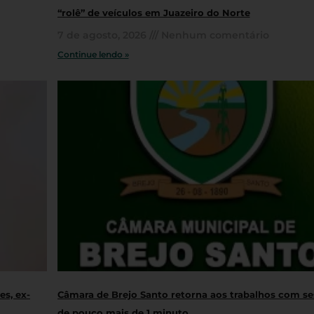
“rolê” de veículos em Juazeiro do Norte
7 de agosto, 2026
Nenhum comentário
Continue lendo »
s, ex-
Câmara de Brejo Santo retorna aos trabalhos com s
de pouco mais de 1 minuto