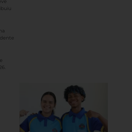
eve
ibuiu
 na
idente
 e
26.