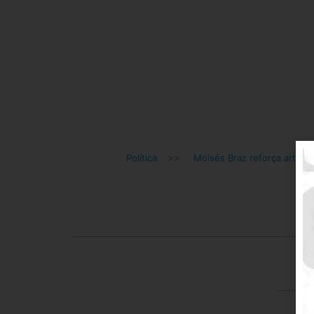
Política
>>
Moisés Braz reforça articula