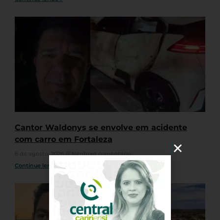
Cantor Waldonys se envolve em acidente
com carro em Fortaleza
8 de agosto, 2026
Nenhum comentário
Continue lendo »