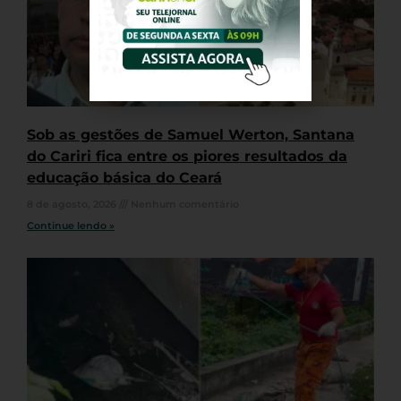
Sob as gestões de Samuel Werton, Santana
do Cariri fica entre os piores resultados da
educação básica do Ceará
8 de agosto, 2026
Nenhum comentário
Continue lendo »