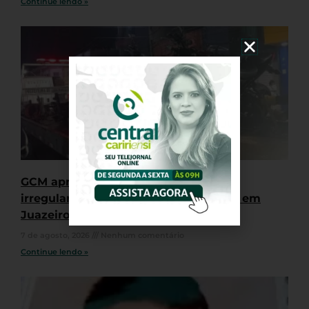
Continue lendo »
GCM apreende quatro motocicletas
irregulares durante “rolê” de veículos em
Juazeiro do Norte
7 de agosto, 2026
Nenhum comentário
Continue lendo »