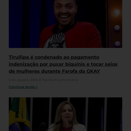
Tirullipa é condenado ao pagamento
indenização por puxar biquínis e tocar seios
de mulheres durante Farofa da GKAY
5 de agosto, 2026
Nenhum comentário
Continue lendo »