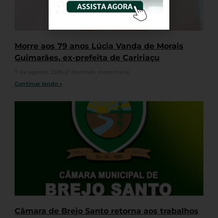
Morre aos 79 anos Lúcia Vanda de Morais
Guimarães, ex-prefeita de Caririaçu
7 de agosto, 2026
Nenhum comentário
Continue lendo »
Câmara de Brejo Santo retorna aos trabalhos