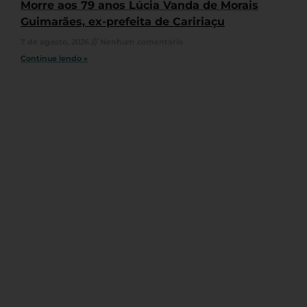
Morre aos 79 anos Lúcia Vanda de Morais
Guimarães, ex-prefeita de Caririaçu
7 de agosto, 2026
Nenhum comentário
Continue lendo »