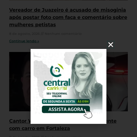
Vereador de Juazeiro é acusado de misoginia
após postar foto com faca e comentário sobre
mulheres petistas
8 de agosto, 2026
Nenhum comentário
Continue lendo »
Cantor Waldonys se envolve em acidente
com carro em Fortaleza